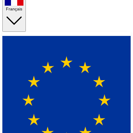
Français