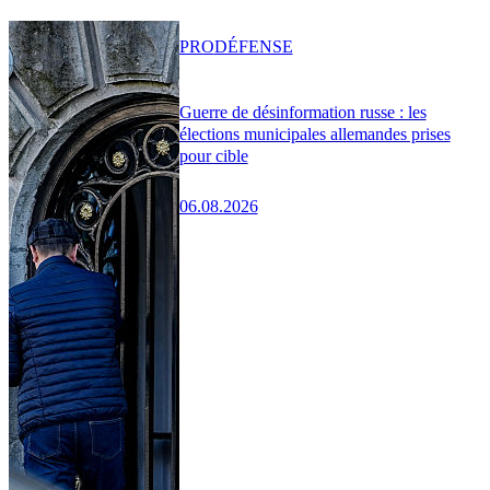
PRO
DÉFENSE
Guerre de désinformation russe : les
élections municipales allemandes prises
pour cible
06.08.2026