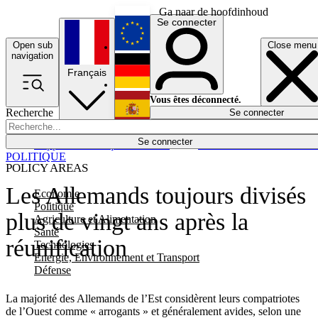
Ga naar de hoofdinhoud
Se connecter
Open sub
Close menu
English
navigation
Français
Deutsch
Vous êtes déconnecté.
Recherche
Se connecter
Español
Lumières éteintes
Se connecter
Rapporteur
Politique
Économie
Newsletters
Evénements
Em
POLITIQUE
POLICY AREAS
Les Allemands toujours divisés
Economie
Politique
plus de vingt ans après la
Agriculture et Alimentation
Santé
réunification
Technologies
Energie, Environnement et Transport
Défense
La majorité des Allemands de l’Est considèrent leurs compatriotes
de l’Ouest comme « arrogants » et généralement avides, selon une