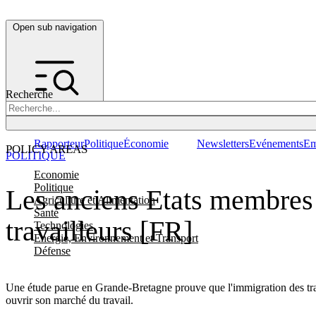
Open sub navigation
Recherche
Rapporteur
Politique
Économie
Newsletters
Evénements
Em
POLICY AREAS
POLITIQUE
Economie
Politique
Les anciens Etats membres s
Agriculture et Alimentation
Santé
travailleurs [FR]
Technologies
Energie, Environnement et Transport
Défense
Une étude parue en Grande-Bretagne prouve que l'immigration des trav
ouvrir son marché du travail.