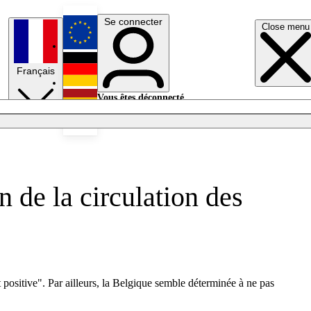
Se connecter
Close menu
English
Français
Deutsch
Vous êtes déconnecté.
Se connecter
Español
Lumières éteintes
 de la circulation des
ositive". Par ailleurs, la Belgique semble déterminée à ne pas