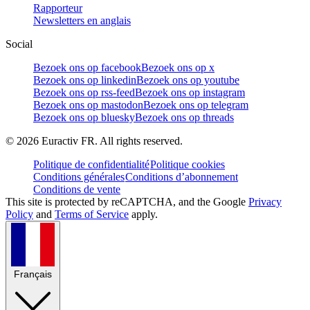
Rapporteur
Newsletters en anglais
Social
Bezoek ons op facebook
Bezoek ons op x
Bezoek ons op linkedin
Bezoek ons op youtube
Bezoek ons op rss-feed
Bezoek ons op instagram
Bezoek ons op mastodon
Bezoek ons op telegram
Bezoek ons op bluesky
Bezoek ons op threads
©
2026
Euractiv FR. All rights reserved.
Politique de confidentialité
Politique cookies
Conditions générales
Conditions d’abonnement
Conditions de vente
This site is protected by reCAPTCHA, and the Google
Privacy
Policy
and
Terms of Service
apply.
Français