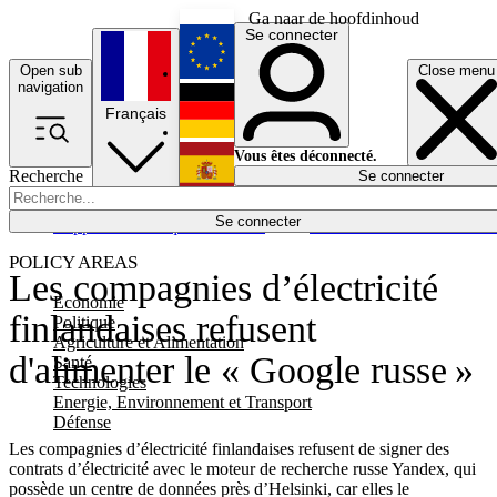
Ga naar de hoofdinhoud
Se connecter
Open sub
Close menu
English
navigation
Français
Deutsch
Vous êtes déconnecté.
Recherche
Se connecter
Español
Lumières éteintes
Se connecter
Rapporteur
Politique
Économie
Newsletters
Evénements
Em
POLICY AREAS
Les compagnies d’électricité
Economie
finlandaises refusent
Politique
Agriculture et Alimentation
d'alimenter le « Google russe »
Santé
Technologies
Energie, Environnement et Transport
Défense
Les compagnies d’électricité finlandaises refusent de signer des
contrats d’électricité avec le moteur de recherche russe Yandex, qui
possède un centre de données près d’Helsinki, car elles le