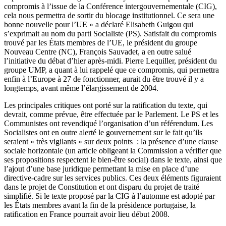
compromis à l’issue de la Conférence intergouvernementale (CIG),
cela nous permettra de sortir du blocage institutionnel. Ce sera une
bonne nouvelle pour l’UE » a déclaré Elisabeth Guigou qui
s’exprimait au nom du parti Socialiste (PS). Satisfait du compromis
trouvé par les États membres de l’UE, le président du groupe
Nouveau Centre (NC), François Sauvadet, a en outre salué
l’initiative du débat d’hier après-midi. Pierre Lequiller, président du
groupe UMP, a quant à lui rappelé que ce compromis, qui permettra
enfin à l’Europe à 27 de fonctionner, aurait du être trouvé il y a
longtemps, avant même l’élargissement de 2004.
Les principales critiques ont porté sur la ratification du texte, qui
devrait, comme prévue, être effectuée par le Parlement. Le PS et les
Communistes ont revendiqué l’organisation d’un référendum. Les
Socialistes ont en outre alerté le gouvernement sur le fait qu’ils
seraient « très vigilants » sur deux points : la présence d’une clause
sociale horizontale (un article obligeant la Commission a vérifier que
ses propositions respectent le bien-être social) dans le texte, ainsi que
l’ajout d’une base juridique permettant la mise en place d’une
directive-cadre sur les services publics. Ces deux éléments figuraient
dans le projet de Constitution et ont disparu du projet de traité
simplifié. Si le texte proposé par la CIG à l’automne est adopté par
les États membres avant la fin de la présidence portugaise, la
ratification en France pourrait avoir lieu début 2008.