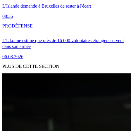
L'Islande demande à Bruxelles de rester à l'écart
08:36
PRO
DÉFENSE
L'Ukraine estime que près de 16 000 volontaires étrangers servent
dans son armée
06.08.2026
PLUS DE CETTE SECTION