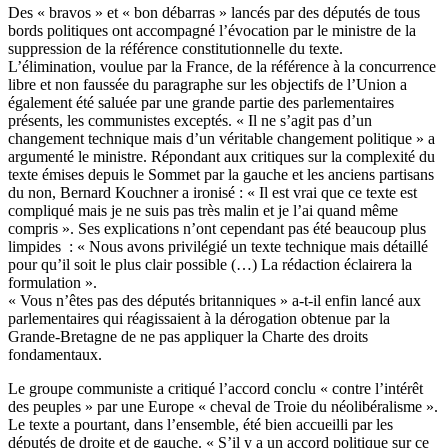
Des « bravos » et « bon débarras » lancés par des députés de tous
bords politiques ont accompagné l’évocation par le ministre de la
suppression de la référence constitutionnelle du texte.
L’élimination, voulue par la France, de la référence à la concurrence
libre et non faussée du paragraphe sur les objectifs de l’Union a
également été saluée par une grande partie des parlementaires
présents, les communistes exceptés. « Il ne s’agit pas d’un
changement technique mais d’un véritable changement politique » a
argumenté le ministre. Répondant aux critiques sur la complexité du
texte émises depuis le Sommet par la gauche et les anciens partisans
du non, Bernard Kouchner a ironisé : « Il est vrai que ce texte est
compliqué mais je ne suis pas très malin et je l’ai quand même
compris ». Ses explications n’ont cependant pas été beaucoup plus
limpides : « Nous avons privilégié un texte technique mais détaillé
pour qu’il soit le plus clair possible (…) La rédaction éclairera la
formulation ».
« Vous n’êtes pas des députés britanniques » a-t-il enfin lancé aux
parlementaires qui réagissaient à la dérogation obtenue par la
Grande-Bretagne de ne pas appliquer la Charte des droits
fondamentaux.
Le groupe communiste a critiqué l’accord conclu « contre l’intérêt
des peuples » par une Europe « cheval de Troie du néolibéralisme ».
Le texte a pourtant, dans l’ensemble, été bien accueilli par les
députés de droite et de gauche. « S’il y a un accord politique sur ce