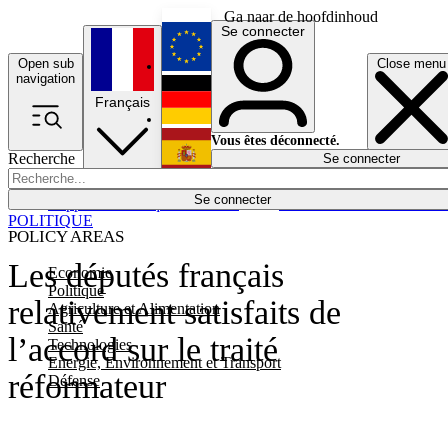
Ga naar de hoofdinhoud
Se connecter
Open sub
Close menu
English
navigation
Français
Deutsch
Vous êtes déconnecté.
Recherche
Se connecter
Español
Lumières éteintes
Se connecter
Rapporteur
Politique
Économie
Newsletters
Evénements
Em
POLITIQUE
POLICY AREAS
Les députés français
Economie
Politique
relativement satisfaits de
Agriculture et Alimentation
Santé
l’accord sur le traité
Technologies
Energie, Environnement et Transport
réformateur
Défense