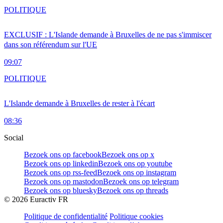
POLITIQUE
EXCLUSIF : L'Islande demande à Bruxelles de ne pas s'immiscer
dans son référendum sur l'UE
09:07
POLITIQUE
L'Islande demande à Bruxelles de rester à l'écart
08:36
Social
Bezoek ons op facebook
Bezoek ons op x
Bezoek ons op linkedin
Bezoek ons op youtube
Bezoek ons op rss-feed
Bezoek ons op instagram
Bezoek ons op mastodon
Bezoek ons op telegram
Bezoek ons op bluesky
Bezoek ons op threads
©
2026
Euractiv FR
Politique de confidentialité
Politique cookies