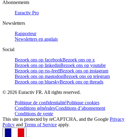
Abonnements
Euractiv Pro
Newsletters
Rapporteur
Newsletters en anglais
Social
Bezoek ons op facebook
Bezoek ons op x
Bezoek ons op linkedin
Bezoek ons op youtube
Bezoek ons op rss-feed
Bezoek ons op instagram
Bezoek ons op mastodon
Bezoek ons op telegram
Bezoek ons op bluesky
Bezoek ons op threads
©
2026
Euractiv FR. All rights reserved.
Politique de confidentialité
Politique cookies
Conditions générales
Conditions d’abonnement
Conditions de vente
This site is protected by reCAPTCHA, and the Google
Privacy
Policy
and
Terms of Service
apply.