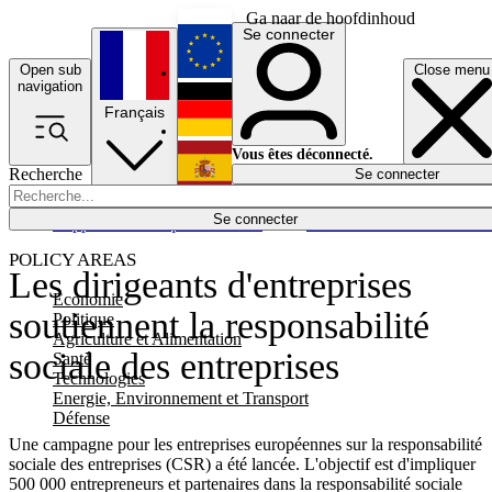
Ga naar de hoofdinhoud
Se connecter
Open sub
Close menu
English
navigation
Français
Deutsch
Vous êtes déconnecté.
Recherche
Se connecter
Español
Lumières éteintes
Se connecter
Rapporteur
Politique
Économie
Newsletters
Evénements
Em
POLICY AREAS
Les dirigeants d'entreprises
Economie
soutiennent la responsabilité
Politique
Agriculture et Alimentation
sociale des entreprises
Santé
Technologies
Energie, Environnement et Transport
Défense
Une campagne pour les entreprises européennes sur la responsabilité
sociale des entreprises (CSR) a été lancée. L'objectif est d'impliquer
500 000 entrepreneurs et partenaires dans la responsabilité sociale