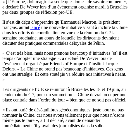
« [L’Europe] doit réagir. La seule question est de savoir comment »,
a déclaré De Wever lors d’un événement organisé mardi à Bruxelles
par deux groupes de réflexion pro-UE.
Il s’est dit déçu d’apprendre qu’Emmanuel Macron, le président
français, aurait
lancé
une nouvelle initiative visant à inclure la Chine
dans les efforts de coordination en vue de la réunion du G7 la
semaine prochaine, au cours de laquelle les dirigeants devraient
discuter des pratiques commerciales déloyales de Pékin.
« C’est très bien, mais nous prenons beaucoup d’initiatives [et] il est
temps d’adopter une stratégie », a déclaré De Wever lors de
l’événement organisé par Friends of Europe et l’Institut Jacques
Delors. « La Chine ne prend pas beaucoup d’initiatives. Ces gens
ont une stratégie. Et cette stratégie va réduire nos initiatives à néant.
»
Les dirigeants de l’UE se réuniront à Bruxelles les 18 et 19 juin, au
lendemain du G7, pour un sommet où la Chine devrait occuper une
place centrale dans l’ordre du jour – bien que ce ne soit pas officiel.
« Ils ont parlé de déséquilibres géoéconomiques, juste pour ne pas
nommer la Chine, car nous avons tellement peur que nous n’osons
même pas le faire », a-t-il déclaré, avant de demander
immédiatement s’il y avait des journalistes dans la salle.