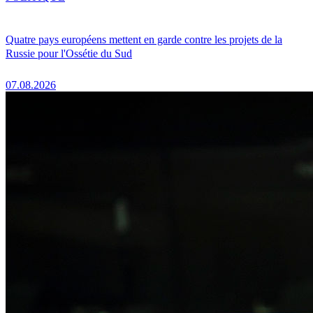
Quatre pays européens mettent en garde contre les projets de la
Russie pour l'Ossétie du Sud
07.08.2026