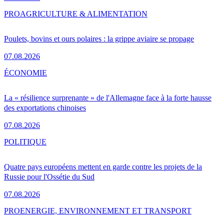
PRO
AGRICULTURE & ALIMENTATION
Poulets, bovins et ours polaires : la grippe aviaire se propage
07.08.2026
ÉCONOMIE
La « résilience surprenante » de l'Allemagne face à la forte hausse
des exportations chinoises
07.08.2026
POLITIQUE
Quatre pays européens mettent en garde contre les projets de la
Russie pour l'Ossétie du Sud
07.08.2026
PRO
ENERGIE, ENVIRONNEMENT ET TRANSPORT