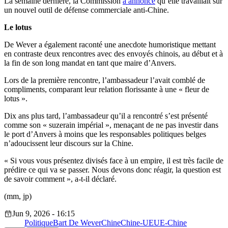
La semaine dernière, la Commission
a annoncé
qu’elle travaillait sur
un nouvel outil de défense commerciale anti-Chine.
Le lotus
De Wever a également raconté une anecdote humoristique mettant
en contraste deux rencontres avec des envoyés chinois, au début et à
la fin de son long mandat en tant que maire d’Anvers.
Lors de la première rencontre, l’ambassadeur l’avait comblé de
compliments, comparant leur relation florissante à une « fleur de
lotus ».
Dix ans plus tard, l’ambassadeur qu’il a rencontré s’est présenté
comme son « suzerain impérial », menaçant de ne pas investir dans
le port d’Anvers à moins que les responsables politiques belges
n’adoucissent leur discours sur la Chine.
« Si vous vous présentez divisés face à un empire, il est très facile de
prédire ce qui va se passer. Nous devons donc réagir, la question est
de savoir comment », a-t-il déclaré.
(mm, jp)
Jun 9, 2026 - 16:15
Politique
Bart De Wever
Chine
Chine-UE
UE-Chine