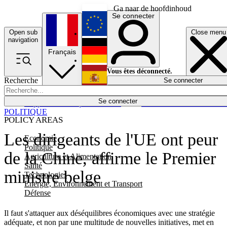
Ga naar de hoofdinhoud
Se connecter
Open sub
Close menu
English
navigation
Français
Deutsch
Vous êtes déconnecté.
Recherche
Se connecter
Español
Lumières éteintes
Se connecter
Rapporteur
Politique
Économie
Newsletters
Evénements
Em
POLITIQUE
POLICY AREAS
Les dirigeants de l'UE ont peur
Economie
Politique
de la Chine, affirme le Premier
Agriculture et Alimentation
Santé
ministre belge
Technologies
Energie, Environnement et Transport
Défense
Il faut s'attaquer aux déséquilibres économiques avec une stratégie
adéquate, et non par une multitude de nouvelles initiatives, met en