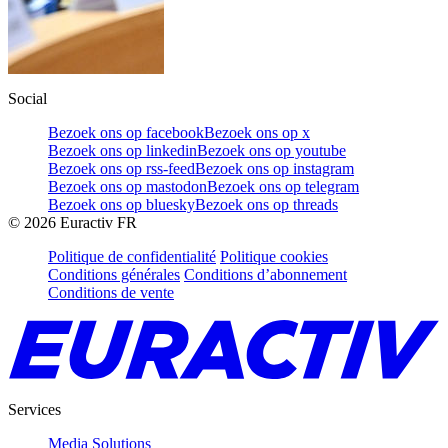
Social
Bezoek ons op facebook
Bezoek ons op x
Bezoek ons op linkedin
Bezoek ons op youtube
Bezoek ons op rss-feed
Bezoek ons op instagram
Bezoek ons op mastodon
Bezoek ons op telegram
Bezoek ons op bluesky
Bezoek ons op threads
©
2026
Euractiv FR
Politique de confidentialité
Politique cookies
Conditions générales
Conditions d’abonnement
Conditions de vente
Services
Media Solutions