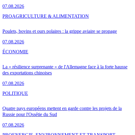
07.08.2026
PRO
AGRICULTURE & ALIMENTATION
Poulets, bovins et ours polaires : la grippe aviaire se propage
07.08.2026
ÉCONOMIE
La « résilience surprenante » de l'Allemagne face à la forte hausse
des exportations chinoises
07.08.2026
POLITIQUE
Quatre pays européens mettent en garde contre les projets de la
Russie pour l'Ossétie du Sud
07.08.2026
PRO
ENERGIE, ENVIRONNEMENT ET TRANSPORT