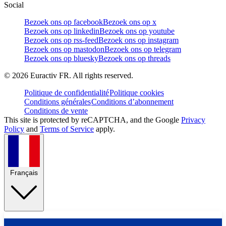
Social
Bezoek ons op facebook
Bezoek ons op x
Bezoek ons op linkedin
Bezoek ons op youtube
Bezoek ons op rss-feed
Bezoek ons op instagram
Bezoek ons op mastodon
Bezoek ons op telegram
Bezoek ons op bluesky
Bezoek ons op threads
©
2026
Euractiv FR. All rights reserved.
Politique de confidentialité
Politique cookies
Conditions générales
Conditions d’abonnement
Conditions de vente
This site is protected by reCAPTCHA, and the Google
Privacy
Policy
and
Terms of Service
apply.
Français