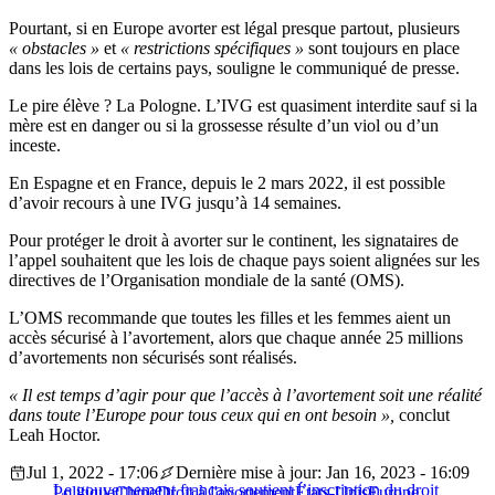
Pourtant, si en Europe avorter est légal presque partout, plusieurs
« obstacles »
et
« restrictions spécifiques »
sont toujours en place
dans les lois de certains pays, souligne le communiqué de presse.
Le pire élève ? La Pologne. L’IVG est quasiment interdite sauf si la
mère est en danger ou si la grossesse résulte d’un viol ou d’un
inceste.
En Espagne et en France, depuis le 2 mars 2022, il est possible
d’avoir recours à une IVG jusqu’à 14 semaines.
Pour protéger le droit à avorter sur le continent, les signataires de
l’appel souhaitent que les lois de chaque pays soient alignées sur les
directives de l’Organisation mondiale de la santé (OMS).
L’OMS recommande que toutes les filles et les femmes aient un
accès sécurisé à l’avortement, alors que chaque année 25 millions
d’avortements non sécurisés sont réalisés.
« Il est temps d’agir pour que l’accès à l’avortement soit une réalité
dans toute l’Europe pour tous ceux qui en ont besoin »,
conclut
Leah Hoctor.
Jul 1, 2022 - 17:06
Dernière mise à jour: Jan 16, 2023 - 16:09
Le gouvernement français soutient l’inscription du droit
Politique
Chine
Droit à l'avortement
États-Unis
Europe