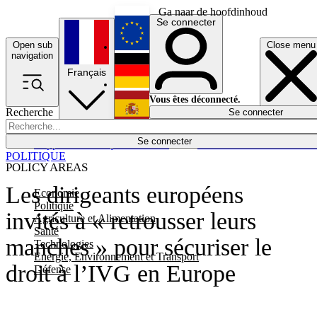
Ga naar de hoofdinhoud
Se connecter
Open sub
Close menu
English
navigation
Français
Deutsch
Vous êtes déconnecté.
Recherche
Se connecter
Español
Lumières éteintes
Se connecter
Rapporteur
Politique
Économie
Newsletters
Evénements
Em
POLITIQUE
POLICY AREAS
Les dirigeants européens
Economie
Politique
invités à « retrousser leurs
Agriculture et Alimentation
Santé
manches » pour sécuriser le
Technologies
Energie, Environnement et Transport
droit à l’IVG en Europe
Défense