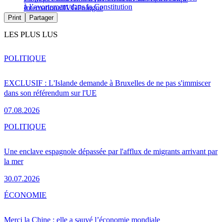
à l’avortement dans la Constitution
International
IVG
Pologne
Print
Partager
LES PLUS LUS
POLITIQUE
EXCLUSIF : L'Islande demande à Bruxelles de ne pas s'immiscer
dans son référendum sur l'UE
07.08.2026
POLITIQUE
Une enclave espagnole dépassée par l'afflux de migrants arrivant par
la mer
30.07.2026
ÉCONOMIE
Merci la Chine : elle a sauvé l’économie mondiale