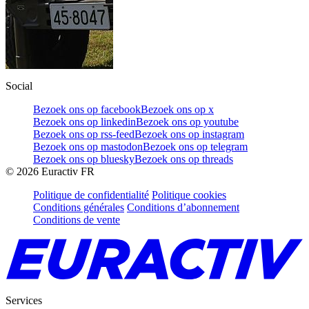
Social
Bezoek ons op facebook
Bezoek ons op x
Bezoek ons op linkedin
Bezoek ons op youtube
Bezoek ons op rss-feed
Bezoek ons op instagram
Bezoek ons op mastodon
Bezoek ons op telegram
Bezoek ons op bluesky
Bezoek ons op threads
©
2026
Euractiv FR
Politique de confidentialité
Politique cookies
Conditions générales
Conditions d’abonnement
Conditions de vente
Services