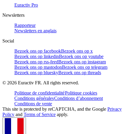
Euractiv Pro
Newsletters
Rapporteur
Newsletters en anglais
Social
Bezoek ons op facebook
Bezoek ons op x
Bezoek ons op linkedin
Bezoek ons op youtube
Bezoek ons op rss-feed
Bezoek ons op instagram
Bezoek ons op mastodon
Bezoek ons op telegram
Bezoek ons op bluesky
Bezoek ons op threads
©
2026
Euractiv FR. All rights reserved.
Politique de confidentialité
Politique cookies
Conditions générales
Conditions d’abonnement
Conditions de vente
This site is protected by reCAPTCHA, and the Google
Privacy
Policy
and
Terms of Service
apply.