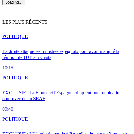
Loading...
LES PLUS RÉCENTS
POLITIQUE
La droite attaque les ministres espagnols pour avoir manqué la
réunion de l'UE sur Ceuta
10:15
POLITIQUE
EXCLUSIF : La France et l'Espagne critiquent une nomination
controversée au SEAE
09:40
POLITIQUE
EXCLUSIF : L'Islande demande à Bruxelles de ne pas s'immiscer