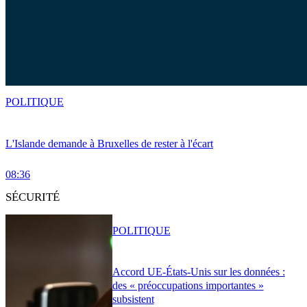
POLITIQUE
L'Islande demande à Bruxelles de rester à l'écart
08:36
SÉCURITÉ
POLITIQUE
Accord UE-États-Unis sur les données :
des « préoccupations importantes »
subsistent