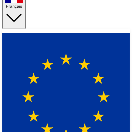
Français