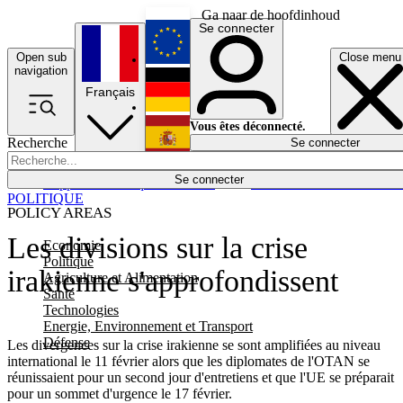
Ga naar de hoofdinhoud
Se connecter
Open sub
Close menu
English
navigation
Français
Deutsch
Vous êtes déconnecté.
Recherche
Se connecter
Español
Lumières éteintes
Se connecter
Rapporteur
Politique
Économie
Newsletters
Evénements
Em
POLITIQUE
POLICY AREAS
Les divisions sur la crise
Economie
Politique
irakienne s'approfondissent
Agriculture et Alimentation
Santé
Technologies
Energie, Environnement et Transport
Défense
Les divergences sur la crise irakienne se sont amplifiées au niveau
international le 11 février alors que les diplomates de l'OTAN se
réunissaient pour un second jour d'entretiens et que l'UE se préparait
pour un sommet d'urgence le 17 février.