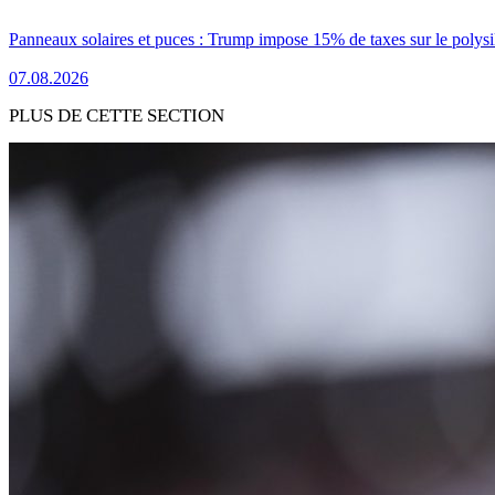
Panneaux solaires et puces : Trump impose 15% de taxes sur le polysi
07.08.2026
PLUS DE CETTE SECTION