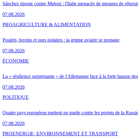
Sánchez riposte contre Meloni : l'Italie menacée de mesures de rétorsi
07.08.2026
PRO
AGRICULTURE & ALIMENTATION
Poulets, bovins et ours polaires : la grippe aviaire se propage
07.08.2026
ÉCONOMIE
La « résilience surprenante » de l'Allemagne face à la forte hausse de
07.08.2026
POLITIQUE
Quatre pays européens mettent en garde contre les projets de la Russi
07.08.2026
PRO
ENERGIE, ENVIRONNEMENT ET TRANSPORT