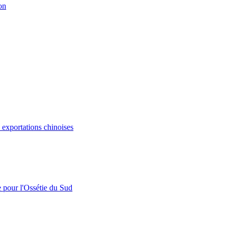
on
s exportations chinoises
e pour l'Ossétie du Sud