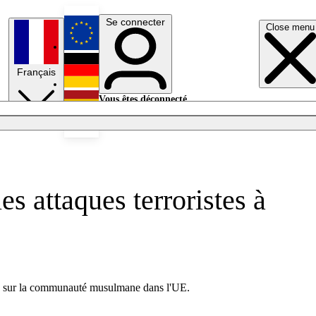
Se connecter
Close menu
English
Français
Deutsch
Vous êtes déconnecté.
Se connecter
Español
Lumières éteintes
s attaques terroristes à
es sur la communauté musulmane dans l'UE.