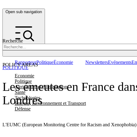
Open sub navigation
Recherche
Rapporteur
Politique
Économie
Newsletters
Evénements
Em
POLICY AREAS
POLITIQUE
Economie
Politique
Les émeutes en France dans 
Agriculture et Alimentation
Santé
Londres
Technologies
Energie, Environnement et Transport
Défense
L'EUMC (European Monitoring Centre for Racism and Xenophobia) a pu