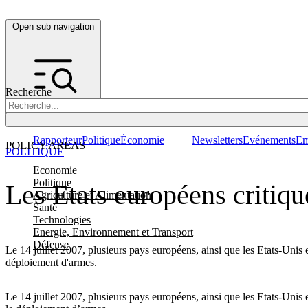
Open sub navigation
Recherche
Rapporteur
Politique
Économie
Newsletters
Evénements
Em
POLICY AREAS
POLITIQUE
Economie
Politique
Les Etats européens critique
Agriculture et Alimentation
Santé
Technologies
Energie, Environnement et Transport
Défense
Le 14 juillet 2007, plusieurs pays européens, ainsi que les Etats-Unis 
déploiement d'armes.
Le 14 juillet 2007, plusieurs pays européens, ainsi que les Etats-Unis 