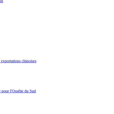
on
s exportations chinoises
e pour l'Ossétie du Sud