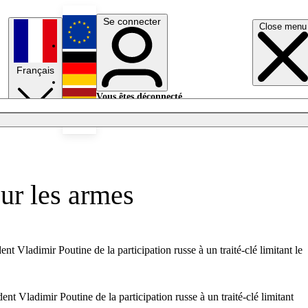
Se connecter
Close menu
English
Français
Deutsch
Vous êtes déconnecté.
Se connecter
Español
Lumières éteintes
sur les armes
t Vladimir Poutine de la participation russe à un traité-clé limitant le
nt Vladimir Poutine de la participation russe à un traité-clé limitant