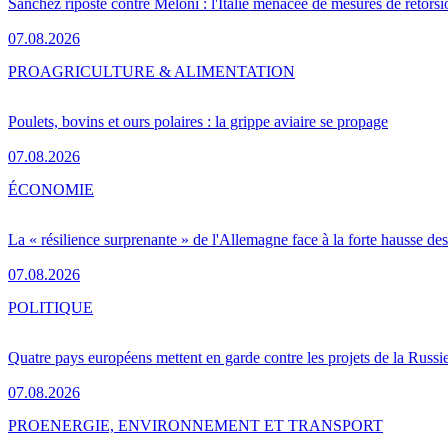
Sánchez riposte contre Meloni : l'Italie menacée de mesures de rétorsi
07.08.2026
PRO
AGRICULTURE & ALIMENTATION
Poulets, bovins et ours polaires : la grippe aviaire se propage
07.08.2026
ÉCONOMIE
La « résilience surprenante » de l'Allemagne face à la forte hausse de
07.08.2026
POLITIQUE
Quatre pays européens mettent en garde contre les projets de la Russi
07.08.2026
PRO
ENERGIE, ENVIRONNEMENT ET TRANSPORT