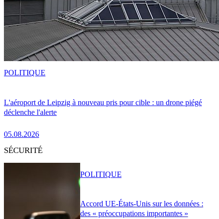
POLITIQUE
L'aéroport de Leipzig à nouveau pris pour cible : un drone piégé
déclenche l'alerte
05.08.2026
SÉCURITÉ
POLITIQUE
Accord UE-États-Unis sur les données :
des « préoccupations importantes »