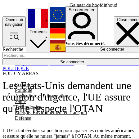
Ga naar de hoofdinhoud
Se connecter
Open sub
Close menu
English
navigation
Français
Deutsch
Vous êtes déconnecté.
Recherche
Se connecter
Español
Lumières éteintes
Se connecter
Rapporteur
Politique
Économie
Newsletters
Evénements
Em
POLITIQUE
POLICY AREAS
Les Etats-Unis demandent une
Economie
Politique
réunion d'urgence, l'UE assure
Agriculture et Alimentation
Santé
qu'elle respecte l'OTAN
Technologies
Energie, Environnement et Transport
Défense
L'UE a fait évoluer sa position pour apaiser les craintes américaines
et assure qu'elle ne nuiera "jamais" à l'OTAN. Au même moment,