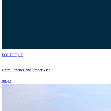
POLITIQUE
Entre Sánchez and Frederiksen
08:42