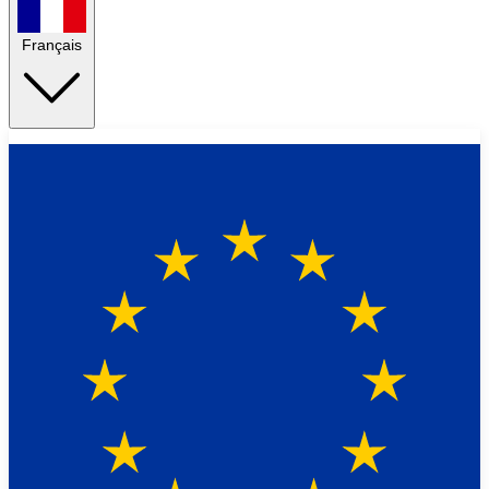
Français