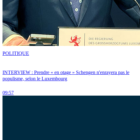
POLITIQUE
INTERVIEW : Prendre « en otage » Schengen n'enrayera pas le
populisme, selon le Luxembourg
09:57