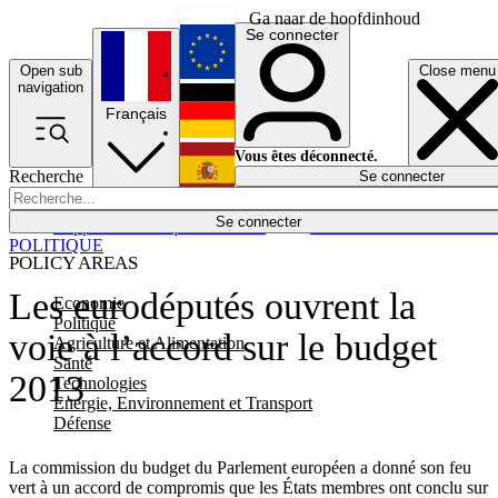
Ga naar de hoofdinhoud
Se connecter
Open sub
Close menu
English
navigation
Français
Deutsch
Vous êtes déconnecté.
Recherche
Se connecter
Español
Lumières éteintes
Se connecter
Rapporteur
Politique
Économie
Newsletters
Evénements
Em
POLITIQUE
POLICY AREAS
Les eurodéputés ouvrent la
Economie
Politique
voie à l’accord sur le budget
Agriculture et Alimentation
Santé
2013
Technologies
Energie, Environnement et Transport
Défense
La commission du budget du Parlement européen a donné son feu
vert à un accord de compromis que les États membres ont conclu sur