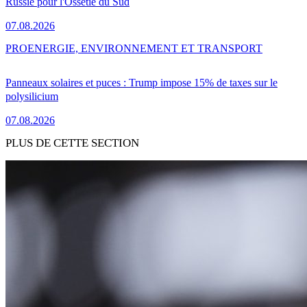
Russie pour l'Ossétie du Sud
07.08.2026
PRO
ENERGIE, ENVIRONNEMENT ET TRANSPORT
Panneaux solaires et puces : Trump impose 15% de taxes sur le
polysilicium
07.08.2026
PLUS DE CETTE SECTION