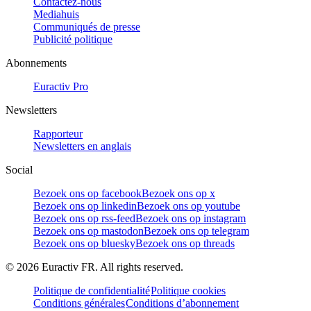
Contactez-nous
Mediahuis
Communiqués de presse
Publicité politique
Abonnements
Euractiv Pro
Newsletters
Rapporteur
Newsletters en anglais
Social
Bezoek ons op facebook
Bezoek ons op x
Bezoek ons op linkedin
Bezoek ons op youtube
Bezoek ons op rss-feed
Bezoek ons op instagram
Bezoek ons op mastodon
Bezoek ons op telegram
Bezoek ons op bluesky
Bezoek ons op threads
©
2026
Euractiv FR. All rights reserved.
Politique de confidentialité
Politique cookies
Conditions générales
Conditions d’abonnement