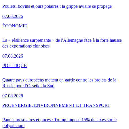
Poulets, bovins et ours polaires : la grippe aviaire se propage
07.08.2026
ÉCONOMIE
La « résilience surprenante » de l'Allemagne face à la forte hausse
des exportations chinoises
07.08.2026
POLITIQUE
Quatre pays européens mettent en garde contre les projets de la
Russie pour l'Ossétie du Sud
07.08.2026
PRO
ENERGIE, ENVIRONNEMENT ET TRANSPORT
Panneaux solaires et puces : Trump impose 15% de taxes sur le
polysilicium