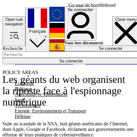
Ga naar de hoofdinhoud
Se connecter
Open sub
Close menu
English
navigation
Français
Deutsch
Vous êtes déconnecté.
Recherche
Se connecter
Español
Lumières éteintes
Se connecter
Rapporteur
Politique
Économie
Newsletters
Evénements
Em
POLICY AREAS
Les géants du web organisent
Economie
la riposte face à l'espionnage
Politique
Agriculture et Alimentation
numérique
Santé
Technologies
Energie, Environnement et Transport
Défense
Suite au scandale de la NSA, huit géants américains de l’Internet,
dont Apple, Google et Facebook, réclament aux gouvernements une
réforme de leurs pratiques de cybersurveillance.