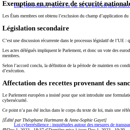
Exemption en matière de sécurité national
Loi cyberrésilience : accord en vue sur les logiciels open source
Les États membres ont obtenu l’exclusion du champ d’application du r
Législation secondaire
C’est une discussion récurrente dans le processus législatif de l’UE : q
Les actes délégués impliquent le Parlement, et donc un vote des eurod
membres.
Selon l’accord conclu, la définition de la période de maintien en condi
d’exécution.
Affectation des recettes provenant des sanc
Le Parlement européen a insisté pour que soit introduite une formulatio
cybersécurité.
Ce point n’a pas été inclus dans le corps du texte de loi, mais une réf
[Édité par Théophane Hartmann & Anne-Sophie Gayet]
Loi cyberrésilience : inquiétudes autour des mesures de transpare
Dec 1, 2023 - 18:37
Dernière mise à jour: Dec 1, 2023 - 19:39