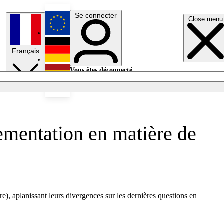
Se connecter
Close menu
English
Français
Deutsch
Vous êtes déconnecté.
Se connecter
Español
Lumières éteintes
lementation en matière de
e), aplanissant leurs divergences sur les dernières questions en