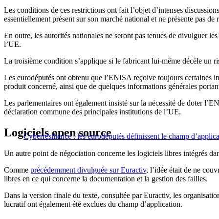
Les conditions de ces restrictions ont fait l’objet d’intenses discussion
essentiellement présent sur son marché national et ne présente pas de 
En outre, les autorités nationales ne seront pas tenues de divulguer les
l’UE.
La troisième condition s’applique si le fabricant lui-même décèle un r
Les eurodéputés ont obtenu que l’ENISA reçoive toujours certaines in
produit concerné, ainsi que de quelques informations générales portant 
Les parlementaires ont également insisté sur la nécessité de doter l’EN
déclaration commune des principales institutions de l’UE.
Logiciels open source
Cyberrésilience : les eurodéputés définissent le champ d’applicat
Un autre point de négociation concerne les logiciels libres intégrés d
Comme
précédemment divulguée sur Euractiv
, l’idée était de ne cou
libres en ce qui concerne la documentation et la gestion des failles.
Dans la version finale du texte, consultée par Euractiv, les organisatio
lucratif ont également été exclues du champ d’application.