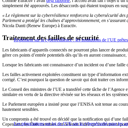
Comme Euractiv l’avait
déjà rapporté
, l’accord avait fait l’objet d’u
simplement été approuvés. Les désaccords qui étaient toujours en suspe
« Le règlement sur la cyberrésilience renforcera la cybersécurité des pr
Parlement a protégé les chaînes d’approvisionnement, en s’assurant que 
Nicola Danti (Renew Europe) à Euractiv.
Traitement des failles de sécurité
Règlement sur la cyberrésilience : les institutions de l’UE prêtes
Les fabricants d’appareils connectés ne pourront plus lancer de produit
gérer ces points d’entrée potentiels dès qu’ils en auront connaissance,
Lorsque les fabricants ont connaissance d’un incident ou d’une faille d
Les failles activement exploitées constituent un type d’information e
corrigé. C’est pourquoi la question de savoir qui doit traiter ces info
Le Conseil des ministres de l’UE a transféré cette tâche de l’Agence
similaire en vertu de la directive révisée sur les réseaux et les système
Le Parlement européen a insisté pour que l’ENISA soit tenue au coura
hautement sensibles.
Un compromis a été trouvé en décidé que la notification qui d’une fai
Les négociations sur loi de l’UE sur la cybersécurité pour les a
Cependant, les États membres ont défendu l’idée qu’ils devraient pouv