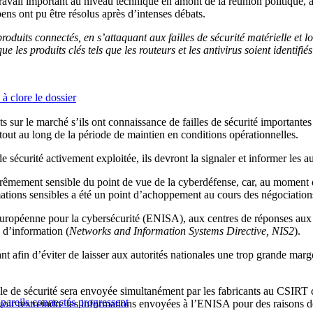
n travail important au niveau technique en amont de la réunion politique
ns ont pu être résolus après d’intenses débats.
oduits connectés, en s’attaquant aux failles de sécurité matérielle et log
les produits clés tels que les routeurs et les antivirus soient identifi
 à clore le dossier
s sur le marché s’ils ont connaissance de failles de sécurité importantes 
 tout au long de la période de maintien en conditions opérationnelles.
e sécurité activement exploitée, ils devront la signaler et informer les a
xtrêmement sensible du point de vue de la cyberdéfense, car, au moment d
rmations sensibles a été un point d’achoppement au cours des négociation
 européenne pour la cybersécurité (ENISA), aux centres de réponses aux 
s d’information (
Networks and Information Systems Directive, NIS2
).
nt afin d’éviter de laisser aux autorités nationales une trop grande ma
lle de sécurité sera envoyée simultanément par les fabricants au CSIRT
ppareils connectés progressent
oir restreindre les informations envoyées à l’ENISA pour des raisons d