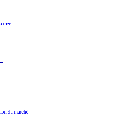
la mer
ts
ation du marché