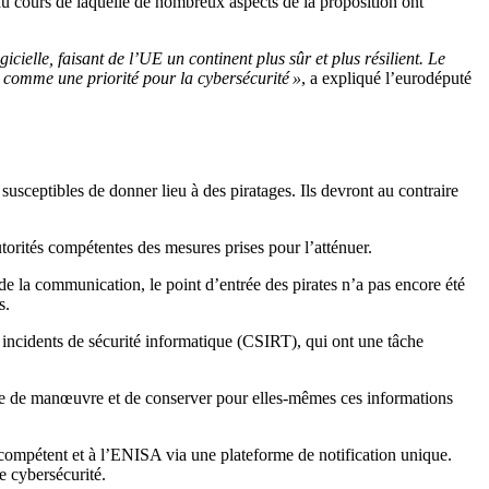
, au cours de laquelle de nombreux aspects de la proposition ont
icielle, faisant de l’UE un continent plus sûr et plus résilient. Le
és comme une priorité pour la cybersécurité »
, a expliqué l’eurodéputé
susceptibles de donner lieu à des piratages. Ils devront au contraire
utorités compétentes des mesures prises pour l’atténuer.
e la communication, le point d’entrée des pirates n’a pas encore été
s.
incidents de sécurité informatique (CSIRT), qui ont une tâche
rge de manœuvre et de conserver pour elles-mêmes ces informations
 compétent et à l’ENISA via une plateforme de notification unique.
e cybersécurité.