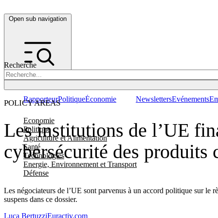
Open sub navigation
Recherche
Rapporteur
Politique
Économie
Newsletters
Evénements
Em
POLICY AREAS
Economie
Les institutions de l’UE fi
Politique
Agriculture et Alimentation
cybersécurité des produits
Santé
Technologies
Energie, Environnement et Transport
Défense
Les négociateurs de l’UE sont parvenus à un accord politique sur le rè
suspens dans ce dossier.
Luca Bertuzzi
Euractiv.com