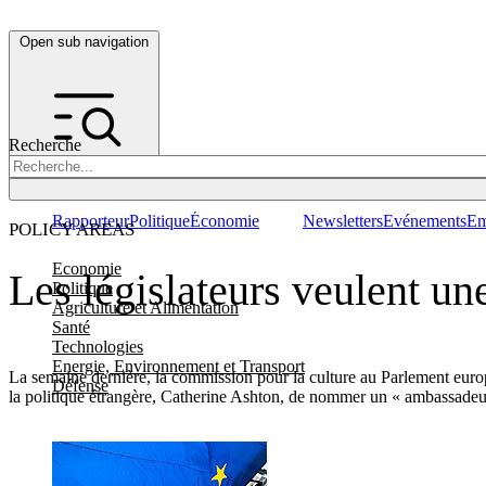
Open sub navigation
Recherche
Rapporteur
Politique
Économie
Newsletters
Evénements
Em
POLICY AREAS
Economie
Les législateurs veulent un
Politique
Agriculture et Alimentation
Santé
Technologies
Energie, Environnement et Transport
La semaine dernière, la commission pour la culture au Parlement euro
Défense
la politique étrangère, Catherine Ashton, de nommer un « ambassadeur