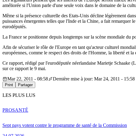
améliorée si l'Union parle d'une seule voix dans le domaine de la cultu
Même si la présence culturelle des Etats-Unis décline légèrement dans 
puissances émergentes telles que l'Inde et la Chine, a fait remarquer l
eurodéputés.
La France se positionne depuis longtemps sur la scène mondiale du poi
Afin de sécuriser le rôle de l'Europe en tant qu'acteur culturel mondia
européennes, comme le respect des droits de l'Homme, la liberté et la
Ce rapport, rédigé par l'eurodéputée néerlandaise Marietje Schaake (L
sur ce rapport le 9 mai.
Mar 22, 2011 - 08:58
Dernière mise à jour: Mar 24, 2011 - 15:58
Print
Partager
LES PLUS LUS
PRO
SANTÉ
Sept pays votent contre le programme de santé de la Commission
24.07.2026