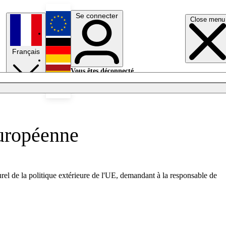
Se connecter
Close menu
English
Français
Deutsch
Vous êtes déconnecté.
Se connecter
Español
Lumières éteintes
européenne
el de la politique extérieure de l'UE, demandant à la responsable de