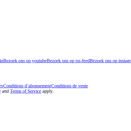
in
Bezoek ons op youtube
Bezoek ons op rss-feed
Bezoek ons op instag
es
Conditions d’abonnement
Conditions de vente
y
and
Terms of Service
apply.