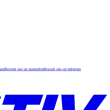
ram
Bezoek ons op mastodon
Bezoek ons op telegram