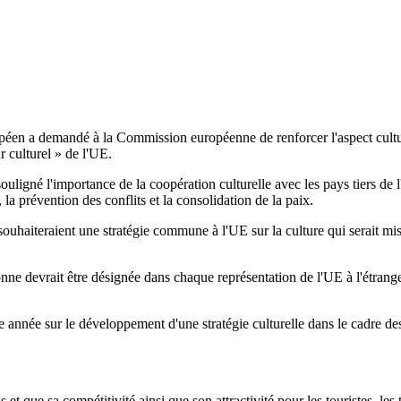
péen a demandé à la Commission européenne de renforcer l'aspect cultur
 culturel » de l'UE.
ouligné l'importance de la coopération culturelle avec les pays tiers de
la prévention des conflits et la consolidation de la paix.
s souhaiteraient une stratégie commune à l'UE sur la culture qui serait 
e devrait être désignée dans chaque représentation de l'UE à l'étranger
nnée sur le développement d'une stratégie culturelle dans le cadre des a
et que sa compétitivité ainsi que son attractivité pour les touristes, les t