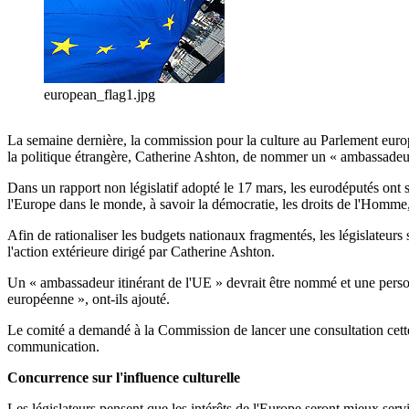
european_flag1.jpg
La semaine dernière, la commission pour la culture au Parlement euro
la politique étrangère, Catherine Ashton, de nommer un « ambassadeur
Dans un rapport non législatif adopté le 17 mars, les eurodéputés ont s
l'Europe dans le monde, à savoir la démocratie, les droits de l'Homme, 
Afin de rationaliser les budgets nationaux fragmentés, les législateur
l'action extérieure dirigé par Catherine Ashton.
Un « ambassadeur itinérant de l'UE » devrait être nommé et une personn
européenne », ont-ils ajouté.
Le comité a demandé à la Commission de lancer une consultation cette a
communication.
Concurrence sur l'influence culturelle
Les législateurs pensent que les intérêts de l'Europe seront mieux servis 