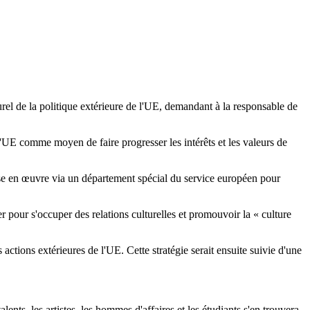
el de la politique extérieure de l'UE, demandant à la responsable de
 l'UE comme moyen de faire progresser les intérêts et les valeurs de
mise en œuvre via un département spécial du service européen pour
 pour s'occuper des relations culturelles et promouvoir la « culture
ctions extérieures de l'UE. Cette stratégie serait ensuite suivie d'une
alents, les artistes, les hommes d'affaires et les étudiants s'en trouvera