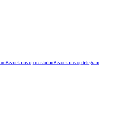
ram
Bezoek ons op mastodon
Bezoek ons op telegram