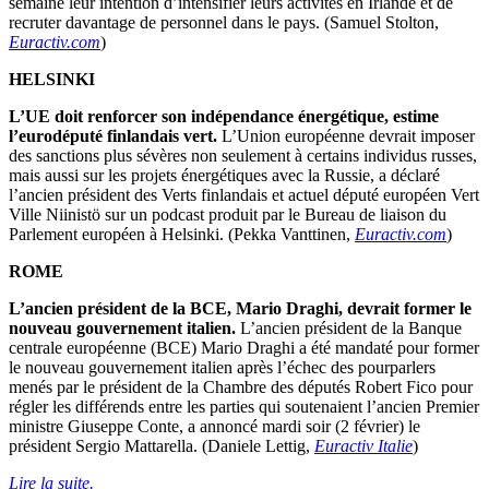
semaine leur intention d’intensifier leurs activités en Irlande et de
recruter davantage de personnel dans le pays. (Samuel Stolton,
Euractiv.com
)
HELSINKI
L’UE doit renforcer son indépendance énergétique, estime
l’eurodéputé finlandais vert.
L’Union européenne devrait imposer
des sanctions plus sévères non seulement à certains individus russes,
mais aussi sur les projets énergétiques avec la Russie, a déclaré
l’ancien président des Verts finlandais et actuel député européen Vert
Ville Niinistö sur un podcast produit par le Bureau de liaison du
Parlement européen à Helsinki. (Pekka Vanttinen,
Euractiv.com
)
ROME
L’ancien président de la BCE, Mario Draghi, devrait former le
nouveau gouvernement italien.
L’ancien président de la Banque
centrale européenne (BCE) Mario Draghi a été mandaté pour former
le nouveau gouvernement italien après l’échec des pourparlers
menés par le président de la Chambre des députés Robert Fico pour
régler les différends entre les parties qui soutenaient l’ancien Premier
ministre Giuseppe Conte, a annoncé mardi soir (2 février) le
président Sergio Mattarella. (Daniele Lettig,
Euractiv Italie
)
Lire la suite.