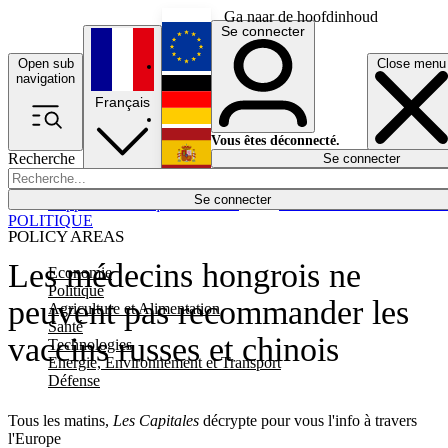
Ga naar de hoofdinhoud
Se connecter
Open sub
Close menu
English
navigation
Français
Deutsch
Vous êtes déconnecté.
Recherche
Se connecter
Español
Lumières éteintes
Se connecter
Rapporteur
Politique
Économie
Newsletters
Evénements
Em
POLITIQUE
POLICY AREAS
Les médecins hongrois ne
Economie
Politique
peuvent pas recommander les
Agriculture et Alimentation
Santé
vaccins russes et chinois
Technologies
Energie, Environnement et Transport
Défense
Tous les matins,
Les Capitales
décrypte pour vous l'info à travers
l'Europe