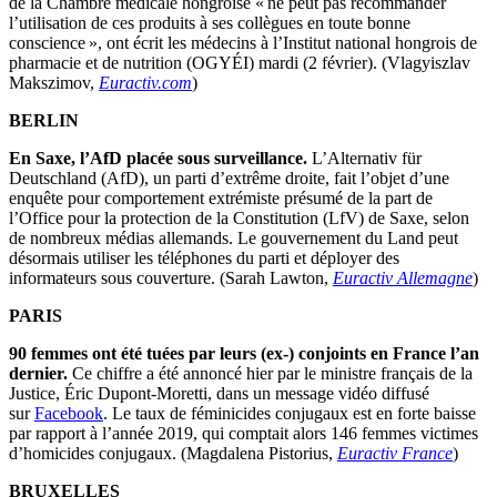
de la Chambre médicale hongroise « ne peut pas recommander
l’utilisation de ces produits à ses collègues en toute bonne
conscience », ont écrit les médecins à l’Institut national hongrois de
pharmacie et de nutrition (OGYÉI) mardi (2 février). (Vlagyiszlav
Makszimov,
Euractiv.com
)
BERLIN
En Saxe, l’AfD placée sous surveillance.
L’Alternativ für
Deutschland (AfD), un parti d’extrême droite, fait l’objet d’une
enquête pour comportement extrémiste présumé de la part de
l’Office pour la protection de la Constitution (LfV) de Saxe, selon
de nombreux médias allemands. Le gouvernement du Land peut
désormais utiliser les téléphones du parti et déployer des
informateurs sous couverture. (Sarah Lawton,
Euractiv Allemagne
)
PARIS
90 femmes ont été tuées par leurs (ex-) conjoints en France l’an
dernier.
Ce chiffre a été annoncé hier par le ministre français de la
Justice, Éric Dupont-Moretti, dans un message vidéo diffusé
sur
Facebook
. Le taux de féminicides conjugaux est en forte baisse
par rapport à l’année 2019, qui comptait alors 146 femmes victimes
d’homicides conjugaux. (Magdalena Pistorius,
Euractiv France
)
BRUXELLES