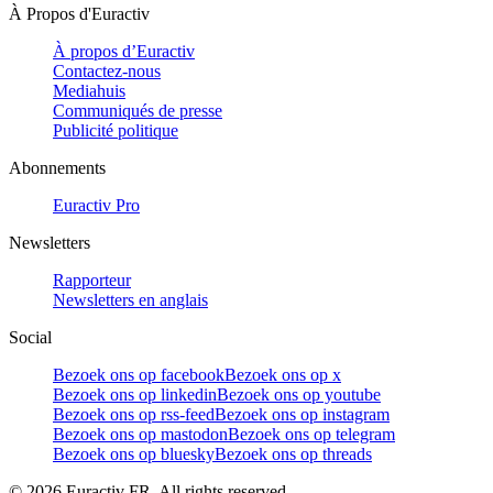
À Propos d'Euractiv
À propos d’Euractiv
Contactez-nous
Mediahuis
Communiqués de presse
Publicité politique
Abonnements
Euractiv Pro
Newsletters
Rapporteur
Newsletters en anglais
Social
Bezoek ons op facebook
Bezoek ons op x
Bezoek ons op linkedin
Bezoek ons op youtube
Bezoek ons op rss-feed
Bezoek ons op instagram
Bezoek ons op mastodon
Bezoek ons op telegram
Bezoek ons op bluesky
Bezoek ons op threads
©
2026
Euractiv FR. All rights reserved.