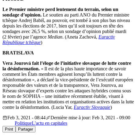
Le Premier ministre perd lentement du terrain, selon un
sondage d’opinion.
Le soutien au parti ANO du Premier ministre
tchèque Andrej Babiš, au pouvoir, est tombé à son plus bas niveau
depuis les élections de 2017, bien qu’il soit toujours en tête des
sondages avec 26,5 %, selon un sondage d’opinion publié mardi
(2 février) par l’agence
Median
. (Aneta Zachová,
Euractiv
République tchèque
)
BRATISLAVA
Vera Jourová fait l’éloge de l’initiative slovaque de lutte contre
la désinformation.
« Il est de la plus haute importance de savoir
comment les États membres agissent lorsqu’ils luttent contre la
désinformation », a déclaré la vice-présidente de l’exécutif européen
responsable des valeurs et de la transparence, Vera Jourova, au
Réseau slovaque d’experts contre les attaques hybrides connu sous
le nom de SOPHIA – une initiative récemment établie, visant à
mettre en relation les institutions et organisations actives dans la lutte
contre la désinformation. (Lucia Yar,
Euractiv Slovaquie
)
Feb 3, 2021 - 08:44
Dernière mise à jour: Feb 3, 2021 - 09:00
Politique
L'actu en capitales
Print
Partager