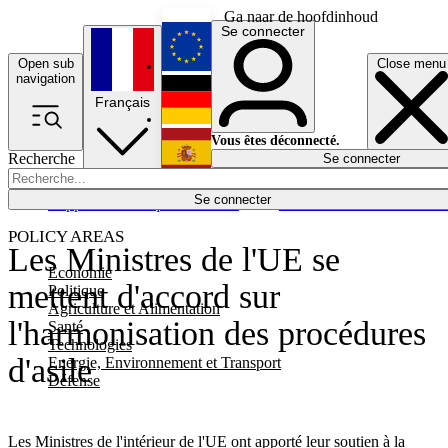
Ga naar de hoofdinhoud
Se connecter
Open sub
Close menu
English
navigation
Français
Deutsch
Vous êtes déconnecté.
Recherche
Se connecter
Español
Lumières éteintes
Se connecter
Rapporteur
Politique
Économie
Newsletters
Evénements
Em
POLICY AREAS
Les Ministres de l'UE se
Economie
mettent d'accord sur
Politique
Agriculture et Alimentation
l'harmonisation des procédures
Santé
Technologies
d'asile
Energie, Environnement et Transport
Défense
Les Ministres de l'intérieur de l'UE ont apporté leur soutien à la