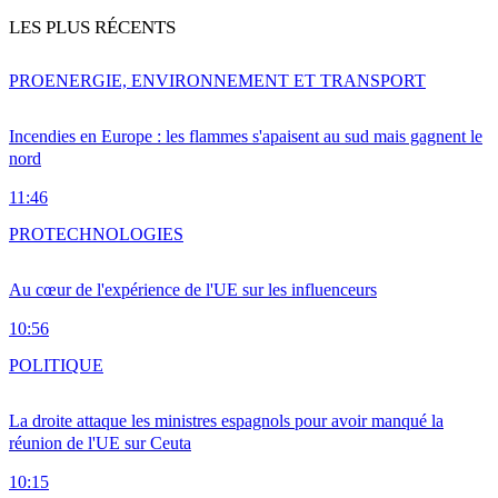
LES PLUS RÉCENTS
PRO
ENERGIE, ENVIRONNEMENT ET TRANSPORT
Incendies en Europe : les flammes s'apaisent au sud mais gagnent le
nord
11:46
PRO
TECHNOLOGIES
Au cœur de l'expérience de l'UE sur les influenceurs
10:56
POLITIQUE
La droite attaque les ministres espagnols pour avoir manqué la
réunion de l'UE sur Ceuta
10:15