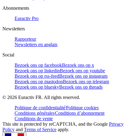
Abonnements
Euractiv Pro
Newsletters
Rapporteur
Newsletters en anglais
Social
Bezoek ons op facebook
Bezoek ons op x
Bezoek ons op linkedin
Bezoek ons op youtube
Bezoek ons op rss-feed
Bezoek ons op instagram
Bezoek ons op mastodon
Bezoek ons op telegram
Bezoek ons op bluesky
Bezoek ons op threads
©
2026
Euractiv FR. All rights reserved.
Politique de confidentialité
Politique cookies
Conditions générales
Conditions d’abonnement
Conditions de vente
This site is protected by reCAPTCHA, and the Google
Privacy
Policy
and
Terms of Service
apply.