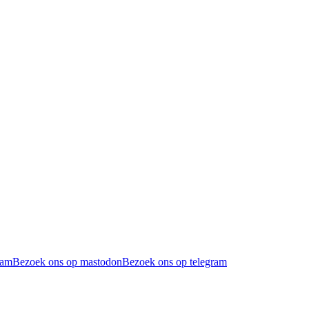
ram
Bezoek ons op mastodon
Bezoek ons op telegram