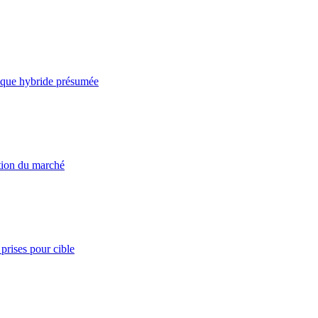
taque hybride présumée
ation du marché
prises pour cible