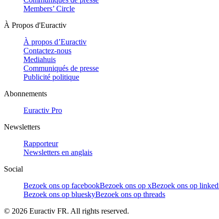
Members’ Circle
À Propos d'Euractiv
À propos d’Euractiv
Contactez-nous
Mediahuis
Communiqués de presse
Publicité politique
Abonnements
Euractiv Pro
Newsletters
Rapporteur
Newsletters en anglais
Social
Bezoek ons op facebook
Bezoek ons op x
Bezoek ons op linked
Bezoek ons op bluesky
Bezoek ons op threads
©
2026
Euractiv FR. All rights reserved.