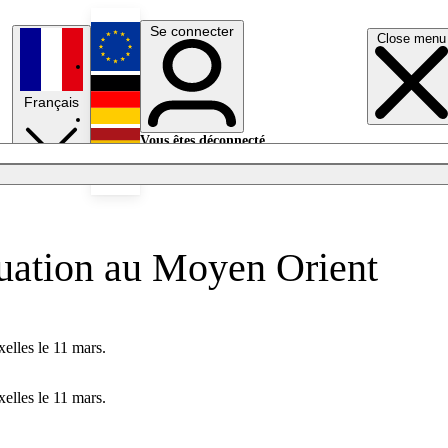
Se connecter
Close menu
English
Français
Deutsch
Vous êtes déconnecté.
Se connecter
Español
Lumières éteintes
ituation au Moyen Orient
xelles le 11 mars.
xelles le 11 mars.