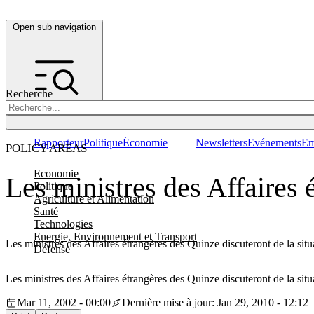
Open sub navigation
Recherche
Rapporteur
Politique
Économie
Newsletters
Evénements
Em
POLICY AREAS
Economie
Les ministres des Affaires 
Politique
Agriculture et Alimentation
Santé
Technologies
Energie, Environnement et Transport
Les ministres des Affaires étrangères des Quinze discuteront de la sit
Défense
Les ministres des Affaires étrangères des Quinze discuteront de la sit
Mar 11, 2002 - 00:00
Dernière mise à jour: Jan 29, 2010 - 12:12