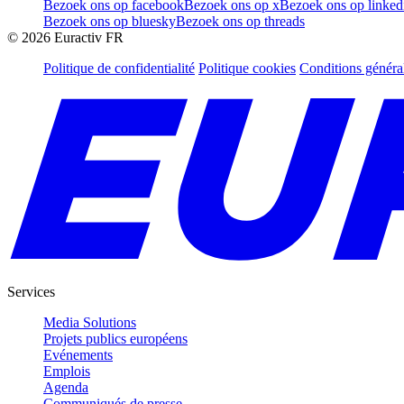
Bezoek ons op facebook
Bezoek ons op x
Bezoek ons op linked
Bezoek ons op bluesky
Bezoek ons op threads
©
2026
Euractiv FR
Politique de confidentialité
Politique cookies
Conditions généra
Services
Media Solutions
Projets publics européens
Evénements
Emplois
Agenda
Communiqués de presse