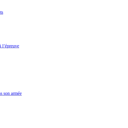
ts
à l’épreuve
ns son armée