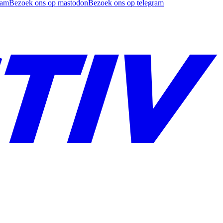
ram
Bezoek ons op mastodon
Bezoek ons op telegram