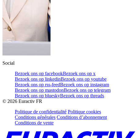
Social
Bezoek ons op facebook
Bezoek ons op x
Bezoek ons op linkedin
Bezoek ons op youtube
Bezoek ons op rss-feed
Bezoek ons op instagram
Bezoek ons op mastodon
Bezoek ons op telegram
Bezoek ons op bluesky
Bezoek ons op threads
©
2026
Euractiv FR
Politique de confidentialité
Politique cookies
Conditions générales
Conditions d’abonnement
Conditions de vente