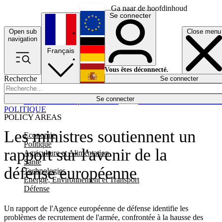
Ga naar de hoofdinhoud
Se connecter
Open sub
Close menu
English
navigation
Français
Deutsch
Vous êtes déconnecté.
Recherche
Se connecter
Español
Lumières éteintes
Se connecter
Rapporteur
Politique
Économie
Newsletters
Evénements
Em
POLITIQUE
POLICY AREAS
Les ministres soutiennent un
Economie
Politique
rapport sur l'avenir de la
Agriculture et Alimentation
Santé
défense européenne
Technologies
Energie, Environnement et Transport
Défense
Un rapport de l'Agence européenne de défense identifie les
problèmes de recrutement de l'armée, confrontée à la hausse des