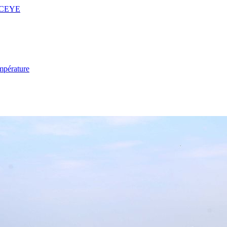
 ICEYE
mpérature