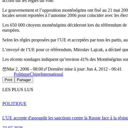
accord sur les règles du vote.
Le gouvernement et l’opposition monténégrins ont fixé au 21 mai 2006
locales seront reportées à l’automne 2006 pour coïncider avec les élec
Les 650 000 citoyens monténégrins décideront lors du référendum de dev
européen.
Selon les règles proposées par l’UE et acceptées par tous les partis,
L’envoyé de l’UE pour ce référendum, Miroslav Lajcak, a déclaré que l
Les récents sondages indiquent qu’environ 41% des Monténégrins sont e
Mar 2, 2006 - 08:00
Dernière mise à jour: Jun 4, 2012 - 06:41
Politique
Chine
International
Print
Partager
LES PLUS LUS
POLITIQUE
L'UE accepte d'assouplir les sanctions contre la Russie face à la résis
23.07.2026