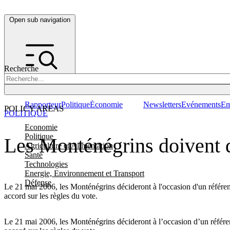
Open sub navigation
Recherche
Rapporteur
Politique
Économie
Newsletters
Evénements
Em
POLICY AREAS
POLITIQUE
Economie
Politique
Les Monténégrins doivent 
Agriculture et Alimentation
Santé
Technologies
Energie, Environnement et Transport
Défense
Le 21 mai 2006, les Monténégrins décideront à l'occasion d'un référen
accord sur les règles du vote.
Le 21 mai 2006, les Monténégrins décideront à l’occasion d’un référe