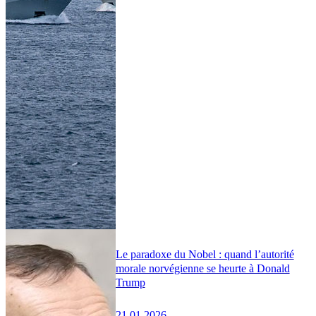
Le paradoxe du Nobel : quand l’autorité
morale norvégienne se heurte à Donald
Trump
21.01.2026