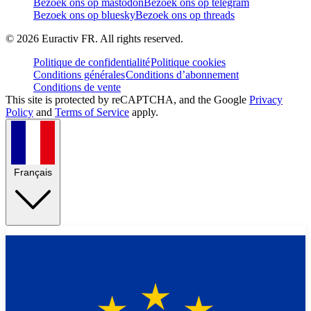
Bezoek ons op mastodon
Bezoek ons op telegram
Bezoek ons op bluesky
Bezoek ons op threads
©
2026
Euractiv FR. All rights reserved.
Politique de confidentialité
Politique cookies
Conditions générales
Conditions d’abonnement
Conditions de vente
This site is protected by reCAPTCHA, and the Google
Privacy
Policy
and
Terms of Service
apply.
Français