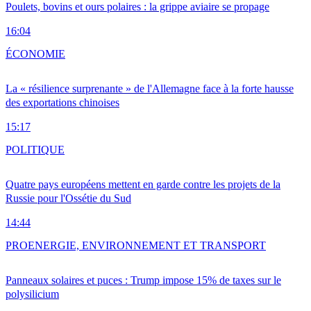
Poulets, bovins et ours polaires : la grippe aviaire se propage
16:04
ÉCONOMIE
La « résilience surprenante » de l'Allemagne face à la forte hausse
des exportations chinoises
15:17
POLITIQUE
Quatre pays européens mettent en garde contre les projets de la
Russie pour l'Ossétie du Sud
14:44
PRO
ENERGIE, ENVIRONNEMENT ET TRANSPORT
Panneaux solaires et puces : Trump impose 15% de taxes sur le
polysilicium