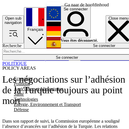
Ga naar de hoofdinhoud
Se connecter
Open sub
Close menu
English
navigation
Français
Deutsch
Vous êtes déconnecté.
Recherche
Se connecter
Español
Lumières éteintes
Se connecter
Rapporteur
Politique
Économie
Newsletters
Evénements
Em
POLITIQUE
POLICY AREAS
Les négociations sur l’adhésion
Economie
Politique
de la Turquie toujours au point
Agriculture et Alimentation
Santé
mort
Technologies
Energie, Environnement et Transport
Défense
Dans son rapport de suivi, la Commission européenne a souligné
l’absence d’avancées sur l’adhésion de la Turquie. Les relations