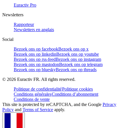
Euractiv Pro
Newsletters
Rapporteur
Newsletters en anglais
Social
Bezoek ons op facebook
Bezoek ons op x
Bezoek ons op linkedin
Bezoek ons op youtube
Bezoek ons op rss-feed
Bezoek ons op instagram
Bezoek ons op mastodon
Bezoek ons op telegram
Bezoek ons op bluesky
Bezoek ons op threads
©
2026
Euractiv FR. All rights reserved.
Politique de confidentialité
Politique cookies
Conditions générales
Conditions d’abonnement
Conditions de vente
This site is protected by reCAPTCHA, and the Google
Privacy
Policy
and
Terms of Service
apply.