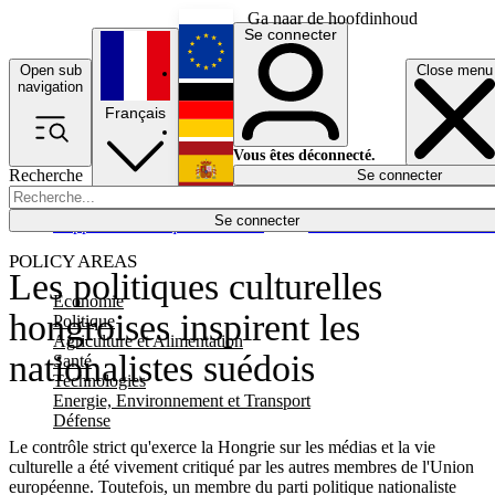
Ga naar de hoofdinhoud
Se connecter
Open sub
Close menu
English
navigation
Français
Deutsch
Vous êtes déconnecté.
Recherche
Se connecter
Español
Lumières éteintes
Se connecter
Rapporteur
Politique
Économie
Newsletters
Evénements
Em
POLICY AREAS
Les politiques culturelles
Economie
hongroises inspirent les
Politique
Agriculture et Alimentation
nationalistes suédois
Santé
Technologies
Energie, Environnement et Transport
Défense
Le contrôle strict qu'exerce la Hongrie sur les médias et la vie
culturelle a été vivement critiqué par les autres membres de l'Union
européenne. Toutefois, un membre du parti politique nationaliste