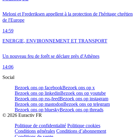
Meloni et Frederiksen appellent à la protection de l'héritage chrétien
de l'Europe
14:59
ENERGIE, ENVIRONNEMENT ET TRANSPORT
Un nouveau feu de forêt se déclare près d'Athènes
14:06
Social
Bezoek ons op facebook
Bezoek ons op x
Bezoek ons op linkedin
Bezoek ons op youtube
Bezoek ons op rss-feed
Bezoek ons op instagram
Bezoek ons op mastodon
Bezoek ons op telegram
Bezoek ons op bluesky
Bezoek ons op threads
©
2026
Euractiv FR
Politique de confidentialité
Politique cookies
Conditions générales
Conditions d’abonnement
Conditions de vente