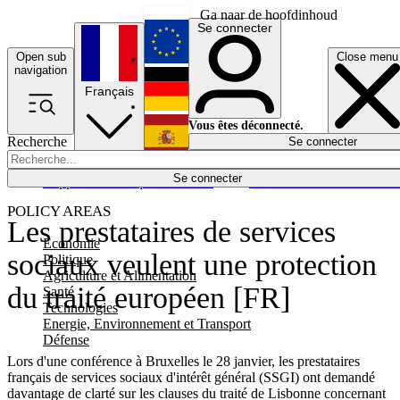
Ga naar de hoofdinhoud
Se connecter
Open sub
Close menu
English
navigation
Français
Deutsch
Vous êtes déconnecté.
Recherche
Se connecter
Español
Lumières éteintes
Se connecter
Rapporteur
Politique
Économie
Newsletters
Evénements
Em
POLICY AREAS
Les prestataires de services
Economie
sociaux veulent une protection
Politique
Agriculture et Alimentation
du traité européen [FR]
Santé
Technologies
Energie, Environnement et Transport
Défense
Lors d'une conférence à Bruxelles le 28 janvier, les prestataires
français de services sociaux d'intérêt général (SSGI) ont demandé
davantage de clarté sur les clauses du traité de Lisbonne concernant