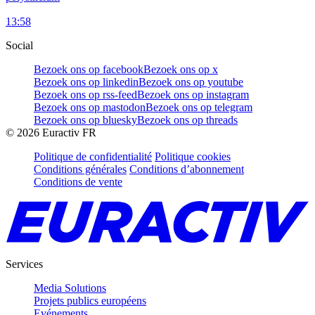
13:58
Social
Bezoek ons op facebook
Bezoek ons op x
Bezoek ons op linkedin
Bezoek ons op youtube
Bezoek ons op rss-feed
Bezoek ons op instagram
Bezoek ons op mastodon
Bezoek ons op telegram
Bezoek ons op bluesky
Bezoek ons op threads
©
2026
Euractiv FR
Politique de confidentialité
Politique cookies
Conditions générales
Conditions d’abonnement
Conditions de vente
Services
Media Solutions
Projets publics européens
Evénements