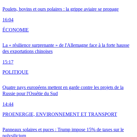
Poulets, bovins et ours polaires : la grippe aviaire se propage
16:04
ÉCONOMIE
La « résilience surprenante » de l'Allemagne face à la forte hausse
des exportations chinoises
15:17
POLITIQUE
Quatre pays européens mettent en garde contre les projets de la
Russie pour l'Ossétie du Sud
14:44
PRO
ENERGIE, ENVIRONNEMENT ET TRANSPORT
Panneaux solaires et puces : Trump impose 15% de taxes sur le
polysilicium