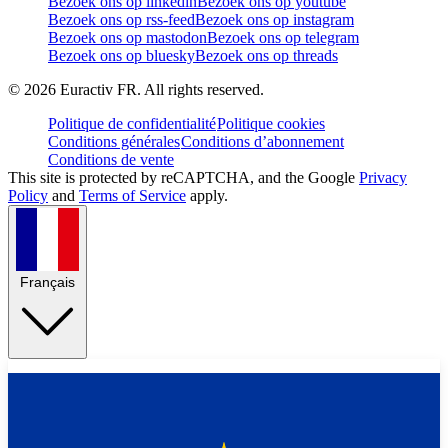
Bezoek ons op linkedin
Bezoek ons op youtube
Bezoek ons op rss-feed
Bezoek ons op instagram
Bezoek ons op mastodon
Bezoek ons op telegram
Bezoek ons op bluesky
Bezoek ons op threads
©
2026
Euractiv FR. All rights reserved.
Politique de confidentialité
Politique cookies
Conditions générales
Conditions d’abonnement
Conditions de vente
This site is protected by reCAPTCHA, and the Google
Privacy
Policy
and
Terms of Service
apply.
Français