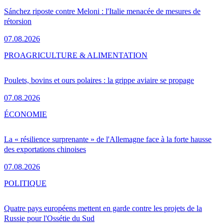
Sánchez riposte contre Meloni : l'Italie menacée de mesures de
rétorsion
07.08.2026
PRO
AGRICULTURE & ALIMENTATION
Poulets, bovins et ours polaires : la grippe aviaire se propage
07.08.2026
ÉCONOMIE
La « résilience surprenante » de l'Allemagne face à la forte hausse
des exportations chinoises
07.08.2026
POLITIQUE
Quatre pays européens mettent en garde contre les projets de la
Russie pour l'Ossétie du Sud