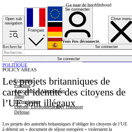
Ga naar de hoofdinhoud
Se connecter
Open sub
Close menu
English
navigation
Français
Deutsch
Vous êtes déconnecté.
Recherche
Se connecter
Español
Lumières éteintes
Se connecter
Rapporteur
Politique
Économie
Newsletters
Evénements
Em
POLITIQUE
POLICY AREAS
Les projets britanniques de
Economie
Politique
carte d’identité des citoyens de
Agriculture et Alimentation
Santé
l’UE sont illégaux
Technologies
Energie, Environnement et Transport
Défense
Les projets des autorités britanniques d’obliger les citoyens de l’UE
à détenir un « document de séjour européen » violeraient la