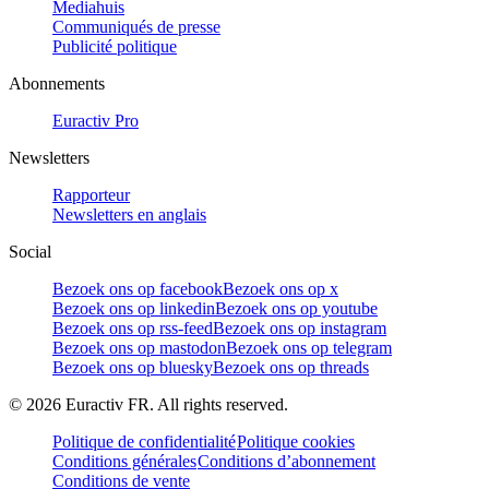
Mediahuis
Communiqués de presse
Publicité politique
Abonnements
Euractiv Pro
Newsletters
Rapporteur
Newsletters en anglais
Social
Bezoek ons op facebook
Bezoek ons op x
Bezoek ons op linkedin
Bezoek ons op youtube
Bezoek ons op rss-feed
Bezoek ons op instagram
Bezoek ons op mastodon
Bezoek ons op telegram
Bezoek ons op bluesky
Bezoek ons op threads
©
2026
Euractiv FR. All rights reserved.
Politique de confidentialité
Politique cookies
Conditions générales
Conditions d’abonnement
Conditions de vente