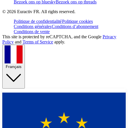
Bezoek ons op bluesky
Bezoek ons op threads
©
2026
Euractiv FR. All rights reserved.
Politique de confidentialité
Politique cookies
Conditions générales
Conditions d’abonnement
Conditions de vente
This site is protected by reCAPTCHA, and the Google
Privacy
Policy
and
Terms of Service
apply.
Français