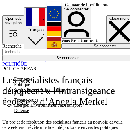
Ga naar de hoofdinhoud
Se connecter
Open sub
Close menu
English
navigation
Français
Deutsch
Vous êtes déconnecté.
Recherche
Se connecter
Español
Lumières éteintes
Se connecter
Rapporteur
Politique
Économie
Newsletters
Evénements
Em
POLITIQUE
POLICY AREAS
Les socialistes français
Economie
Politique
dénoncent « l’intransigeance
Agriculture et Alimentation
Santé
égoïste » d’Angela Merkel
Technologies
Energie, Environnement et Transport
Défense
Un projet de résolution des socialistes français au pouvoir, dévoilé
ce week-end, révèle une hostilité profonde envers les politiques