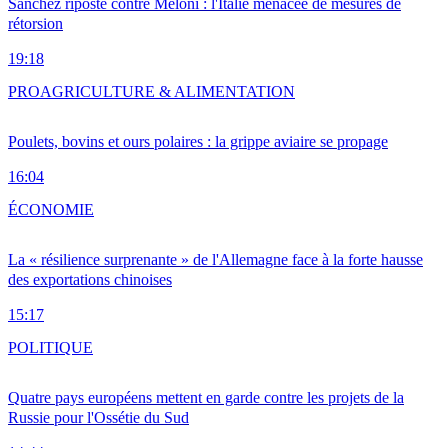
Sánchez riposte contre Meloni : l'Italie menacée de mesures de
rétorsion
19:18
PRO
AGRICULTURE & ALIMENTATION
Poulets, bovins et ours polaires : la grippe aviaire se propage
16:04
ÉCONOMIE
La « résilience surprenante » de l'Allemagne face à la forte hausse
des exportations chinoises
15:17
POLITIQUE
Quatre pays européens mettent en garde contre les projets de la
Russie pour l'Ossétie du Sud