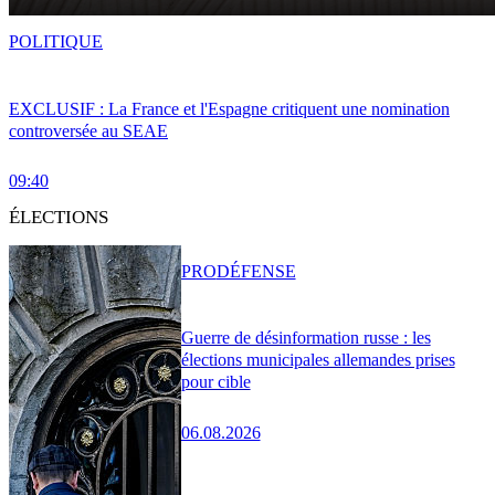
POLITIQUE
EXCLUSIF : La France et l'Espagne critiquent une nomination
controversée au SEAE
09:40
ÉLECTIONS
PRO
DÉFENSE
Guerre de désinformation russe : les
élections municipales allemandes prises
pour cible
06.08.2026