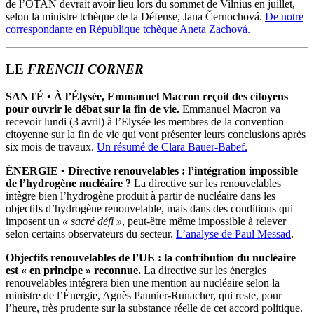
de l’OTAN devrait avoir lieu lors du sommet de Vilnius en juillet,
selon la ministre tchèque de la Défense, Jana Černochová.
De notre
correspondante en République tchèque Aneta Zachová.
LE
FRENCH CORNER
SANTÉ • À l’Élysée, Emmanuel Macron reçoit des citoyens
pour ouvrir le débat sur la fin de vie.
Emmanuel Macron va
recevoir lundi (3 avril) à l’Elysée les membres de la convention
citoyenne sur la fin de vie qui vont présenter leurs conclusions après
six mois de travaux.
Un résumé de Clara Bauer-Babef.
ÉNERGIE • Directive renouvelables : l’intégration impossible
de l’hydrogène nucléaire ?
La directive sur les renouvelables
intègre bien l’hydrogène produit à partir de nucléaire dans les
objectifs d’hydrogène renouvelable, mais dans des conditions qui
imposent un
« sacré défi »
, peut-être même impossible à relever
selon certains observateurs du secteur.
L’analyse de Paul Messad
.
Objectifs renouvelables de l’UE : la contribution du nucléaire
est « en principe » reconnue.
La directive sur les énergies
renouvelables intégrera bien une mention au nucléaire selon la
ministre de l’Énergie, Agnès Pannier-Runacher, qui reste, pour
l’heure, très prudente sur la substance réelle de cet accord politique.