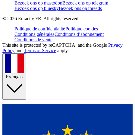
Bezoek ons op mastodon
Bezoek ons op telegram
Bezoek ons op bluesky
Bezoek ons op threads
©
2026
Euractiv FR. All rights reserved.
Politique de confidentialité
Politique cookies
Conditions générales
Conditions d’abonnement
Conditions de vente
This site is protected by reCAPTCHA, and the Google
Privacy
Policy
and
Terms of Service
apply.
Français