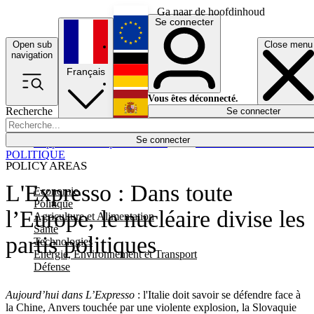
Ga naar de hoofdinhoud
Se connecter
Open sub
Close menu
English
navigation
Français
Deutsch
Vous êtes déconnecté.
Recherche
Se connecter
Español
Lumières éteintes
Se connecter
Rapporteur
Politique
Économie
Newsletters
Evénements
Em
POLITIQUE
POLICY AREAS
L'Expresso : Dans toute
Economie
Politique
l’Europe, le nucléaire divise les
Agriculture et Alimentation
Santé
partis politiques
Technologies
Energie, Environnement et Transport
Défense
Aujourd’hui dans L’Expresso
: l'Italie doit savoir se défendre face à
la Chine, Anvers touchée par une violente explosion, la Slovaquie