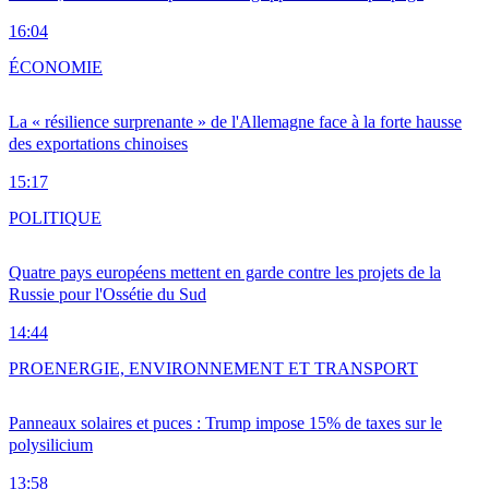
16:04
ÉCONOMIE
La « résilience surprenante » de l'Allemagne face à la forte hausse
des exportations chinoises
15:17
POLITIQUE
Quatre pays européens mettent en garde contre les projets de la
Russie pour l'Ossétie du Sud
14:44
PRO
ENERGIE, ENVIRONNEMENT ET TRANSPORT
Panneaux solaires et puces : Trump impose 15% de taxes sur le
polysilicium
13:58