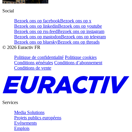
Social
Bezoek ons op facebook
Bezoek ons op x
Bezoek ons op linkedin
Bezoek ons op youtube
Bezoek ons op rss-feed
Bezoek ons op instagram
Bezoek ons op mastodon
Bezoek ons op telegram
Bezoek ons op bluesky
Bezoek ons op threads
©
2026
Euractiv FR
Politique de confidentialité
Politique cookies
Conditions générales
Conditions d’abonnement
Conditions de vente
Services
Media Solutions
Projets publics européens
Evénements
Emplois