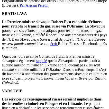
l’organisation de défense des droits Civil Liberties Union for Europe
(Liberties).
Par Alessia Peretti.
BRATISLAVA
Le Premier ministre slovaque Robert Fico
redouble d’efforts
pour rétablir le transit du gaz russe via l’Ukraine
. La Slovaquie
poursuivra ses efforts diplomatiques pour rétablir le transit du gaz
russe via l’Ukraine, a réitéré Robert Fico aux ambassadeurs des pays
de l’UE en Slovaquie.
« Sans transit de gaz via l’Ukraine, l’Europe
ne sera jamais compétitive »
, a
écrit
Robert Fico sur Facebook après
la réunion.
Quelques jours avant le Conseil de l’UE, le Premier ministre
slovaque a également
rappelé
que la Slovaquie ne participerait à
aucune mission militaire en Ukraine et n’allouerait pas
« un seul
centime »
à l’aide militaire à l’Ukraine. Dans le même temps, il s’est
dit favorable à une réunion des gouvernements slovaque et ukrainien
axée sur des
« projets mutuellement bénéfiques ».
Brève par Zuzana
Gabrižová.
VARSOVIE
Les services de renseignement
russes seraient impliqués dans
des incendies criminels en Pologne et en Lituanie
. Le parquet
lituanien a déclaré que les services de renseignement russes étaient