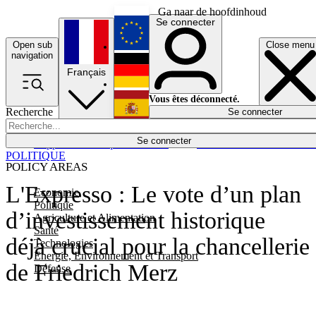
Ga naar de hoofdinhoud
Se connecter
Open sub
Close menu
English
navigation
Français
Deutsch
Vous êtes déconnecté.
Recherche
Se connecter
Español
Lumières éteintes
Se connecter
Rapporteur
Politique
Économie
Newsletters
Evénements
Em
POLITIQUE
POLICY AREAS
L'Expresso : Le vote d’un plan
Economie
Politique
d’investissement historique
Agriculture et Alimentation
Santé
déjà crucial pour la chancellerie
Technologies
Energie, Environnement et Transport
de Friedrich Merz
Défense