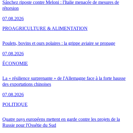
Sánchez riposte contre Meloni : l'Italie menacée de mesures de
rétorsion
07.08.2026
PRO
AGRICULTURE & ALIMENTATION
Poulets, bovins et ours polaires : la grippe aviaire se propage
07.08.2026
ÉCONOMIE
La « résilience surprenante » de l'Allemagne face à la forte hausse
des exportations chinoises
07.08.2026
POLITIQUE
Quatre pays européens mettent en garde contre les projets de la
Russie pour l'Ossétie du Sud