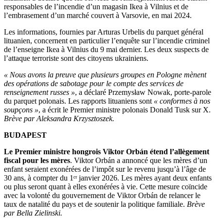
responsables de l’incendie d’un magasin Ikea à Vilnius et de
l’embrasement d’un marché couvert à Varsovie, en mai 2024.
Les informations, fournies par Arturas Urbelis du parquet général
lituanien, concernent en particulier l’enquête sur l’incendie criminel
de l’enseigne Ikea à Vilnius du 9 mai dernier. Les deux suspects de
l’attaque terroriste sont des citoyens ukrainiens.
« Nous avons la preuve que plusieurs groupes en Pologne mènent
des opérations de sabotage pour le compte des services de
renseignement russes »
, a déclaré Przemysław Nowak, porte-parole
du parquet polonais. Les rapports lituaniens sont
« conformes à nos
soupçons »
, a écrit le Premier ministre polonais Donald Tusk sur X.
Brève par Aleksandra Krzysztoszek.
BUDAPEST
Le Premier ministre hongrois Viktor Orbán étend l’allègement
fiscal pour les mères
. Viktor Orbán a annoncé que les mères d’un
enfant seraient exonérées de l’impôt sur le revenu jusqu’à l’âge de
30 ans, à compter du 1ᵉʳ janvier 2026. Les mères ayant deux enfants
ou plus seront quant à elles exonérées à vie. Cette mesure coïncide
avec la volonté du gouvernement de Viktor Orbán de relancer le
taux de natalité du pays et de soutenir la politique familiale.
Brève
par Bella Zielinski.