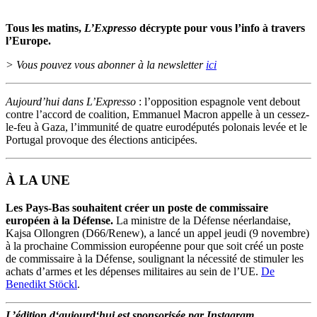
Tous les matins,
L’Expresso
décrypte pour vous l’info à travers
l’Europe.
> Vous pouvez vous abonner à la newsletter
ici
Aujourd’hui dans L’Expresso
: l’opposition espagnole vent debout
contre l’accord de coalition, Emmanuel Macron appelle à un cessez-
le-feu à Gaza, l’immunité de quatre eurodéputés polonais levée et le
Portugal provoque des élections anticipées.
À LA UNE
Les Pays-Bas souhaitent créer un poste de commissaire
européen à la Défense.
La ministre de la Défense néerlandaise,
Kajsa Ollongren (D66/Renew), a lancé un appel jeudi (9 novembre)
à la prochaine Commission européenne pour que soit créé un poste
de commissaire à la Défense, soulignant la nécessité de stimuler les
achats d’armes et les dépenses militaires au sein de l’UE.
De
Benedikt Stöckl
.
L’
édition
d
‘
aujourd
‘
hui
est
sponsorisée
par Instagram