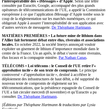
l’interopérabilité des « iMessages » d’Apple
. Selon une lettre
consultée par Euractiv, Google, accompagné des plus grands
opérateurs de télécommunications de l’UE, a appelé la Commission
européenne à ce que l’application iMessage d’Apple tombe sous le
coup de la réglementation sur les marchés numériques, ce qui
obligerait Apple à assurer l’interopérabilité de son application avec
d’autres services de messagerie.
De Théophane Hartmann
.
MATIÈRES PREMIÈRES
•
La future mine de lithium dans
l’Allier fait fortement débat entre élus, riverains et associations
locales.
En octobre 2022, la société Imerys annonçait vouloir
exploiter un gisement de lithium d’importance mondiale dans le
centre de la France. Un an après, le débat s’ouvre entre riverains,
élus locaux et la compagnie minière.
Par Nathan Canas
.
T
É
L
É
COMS
•
Loi télécoms : le Conseil de l’UE retire l’«
approbation tacite
» de son texte de compromis
. Le principe
controversé «
d’approbation tacite
», destiné à accélérer le
déploiement des infrastructures de haut débit, a été supprimé du
nouveau texte de compromis de règlement sur les
télécommunications, que la présidence espagnole du Conseil de
l’UE a fait circuler mercredi (8 novembre) et qu’Euractiv a pu
consulter.
De Théophane Hartmann
.
[Éditions par Théophane Hartmann & traductions par Lysia