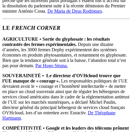
précisé que les différents partis portugais s’étaient mis d’accord sur
la dissolution du parlement suite à la récente démission du Premier
ministre António Costa.
De Maria de Deus Rodrigues
.
LE
FRENCH CORNER
AGRICULTURE
•
Sortie du glyphosate : les résultats
contrastés des fermes expérimentales.
Depuis une dizaine
d’années, les 3000 fermes Dephy expérimentent des systèmes
économes en produits phytosanitaires, et notamment en glyphosate.
Bien que la tendance générale soit à la baisse, l’abandon total n’est
pas pour demain.
Par Hugo Struna.
SOUVERAINETÉ • Le directeur d’OVHcloud trouve que
l’UE manque de « courage ».
Les responsables politiques de l’UE
devraient avoir le « courage et l’honnêteté intellectuelle » de mettre
en place un cloud souverain ainsi que de réguler les hébergeurs de
services cloud américains dans le cadre de la réglementation antitrust
de l’UE sur les marchés numériques, a déclaré Michel Paulin,
directeur général du principal hébergeur de services cloud français
OVHcloud, lors d’un entretien avec Euractiv.
De Théophane
Hartmann
.
COMP
É
TITIVIT
É
•
Google et les leaders des télécoms prônent