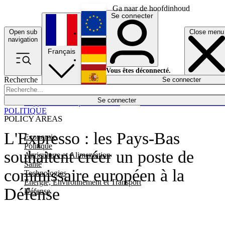
Ga naar de hoofdinhoud
Se connecter
Open sub
Close menu
English
navigation
Français
Deutsch
Vous êtes déconnecté.
Recherche
Se connecter
Español
Lumières éteintes
Se connecter
Rapporteur
Politique
Économie
Newsletters
Evénements
Em
POLITIQUE
POLICY AREAS
L'Expresso : les Pays-Bas
Economie
Politique
souhaitent créer un poste de
Agriculture et Alimentation
Santé
commissaire européen à la
Technologies
Energie, Environnement et Transport
Défense
Défense