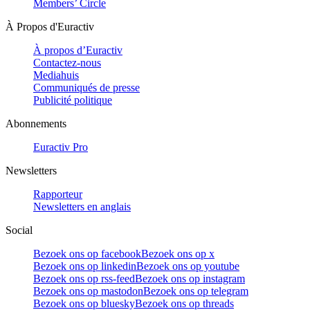
Members’ Circle
À Propos d'Euractiv
À propos d’Euractiv
Contactez-nous
Mediahuis
Communiqués de presse
Publicité politique
Abonnements
Euractiv Pro
Newsletters
Rapporteur
Newsletters en anglais
Social
Bezoek ons op facebook
Bezoek ons op x
Bezoek ons op linkedin
Bezoek ons op youtube
Bezoek ons op rss-feed
Bezoek ons op instagram
Bezoek ons op mastodon
Bezoek ons op telegram
Bezoek ons op bluesky
Bezoek ons op threads