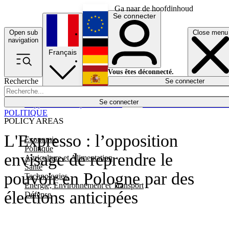
Ga naar de hoofdinhoud
Se connecter
Open sub
Close menu
English
navigation
Français
Deutsch
Vous êtes déconnecté.
Recherche
Se connecter
Español
Lumières éteintes
Se connecter
Rapporteur
Politique
Économie
Newsletters
Evénements
Em
POLITIQUE
POLICY AREAS
L'Expresso : l’opposition
Economie
Politique
envisage de reprendre le
Agriculture et Alimentation
Santé
pouvoir en Pologne par des
Technologies
Energie, Environnement et Transport
élections anticipées
Défense