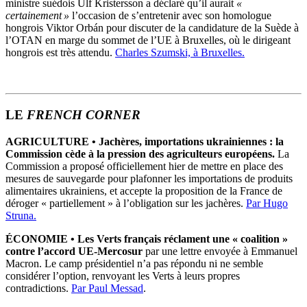
ministre suédois Ulf Kristersson a déclaré qu’il aurait
«
certainement »
l’occasion de s’entretenir avec son homologue
hongrois Viktor Orbán pour discuter de la candidature de la Suède à
l’OTAN en marge du sommet de l’UE à Bruxelles, où le dirigeant
hongrois est très attendu.
Charles Szumski, à Bruxelles.
LE
FRENCH CORNER
AGRICULTURE
•
Jachères, importations ukrainiennes : la
Commission cède à la pression des agriculteurs européens.
La
Commission a proposé officiellement hier de mettre en place des
mesures de sauvegarde pour plafonner les importations de produits
alimentaires ukrainiens, et accepte la proposition de la France de
déroger « partiellement » à l’obligation sur les jachères.
Par Hugo
Struna.
ÉCONOMIE
•
Les
Verts français réclament une « coalition »
contre l’accord UE-Mercosur
par une lettre envoyée à Emmanuel
Macron. Le camp présidentiel n’a pas répondu ni ne semble
considérer l’option, renvoyant les Verts à leurs propres
contradictions.
Par Paul Messad
.