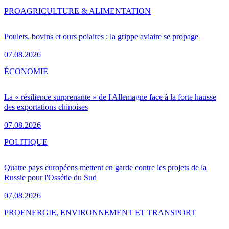
PRO
AGRICULTURE & ALIMENTATION
Poulets, bovins et ours polaires : la grippe aviaire se propage
07.08.2026
ÉCONOMIE
La « résilience surprenante » de l'Allemagne face à la forte hausse
des exportations chinoises
07.08.2026
POLITIQUE
Quatre pays européens mettent en garde contre les projets de la
Russie pour l'Ossétie du Sud
07.08.2026
PRO
ENERGIE, ENVIRONNEMENT ET TRANSPORT