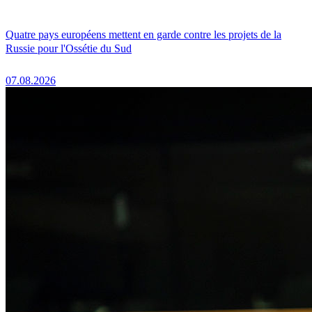
Quatre pays européens mettent en garde contre les projets de la
Russie pour l'Ossétie du Sud
07.08.2026