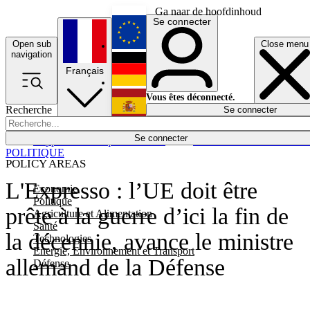
Ga naar de hoofdinhoud
Se connecter
Open sub
Close menu
English
navigation
Français
Deutsch
Vous êtes déconnecté.
Recherche
Se connecter
Español
Lumières éteintes
Se connecter
Rapporteur
Politique
Économie
Newsletters
Evénements
Em
POLITIQUE
POLICY AREAS
L'Expresso : l’UE doit être
Economie
Politique
prête à la guerre d’ici la fin de
Agriculture et Alimentation
Santé
la décennie, avance le ministre
Technologies
Energie, Environnement et Transport
allemand de la Défense
Défense