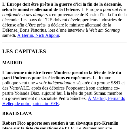
L’Europe doit être prête à la guerre d’ici la fin de la décennie,
selon le ministre allemand de la Défense.
L’Europe
« pourrait être
confrontée à des dangers »
en provenance de Russie d’ici la fin de la
décennie. Les pays de l’UE doivent développer leurs industries de
défense afin d’être prêts, a déclaré le ministre allemand de la
Défense, Boris Pistorius, lors d’une interview à
Welt am Sonntag
samedi.
À Berlin, Nick Alipour
.
LES CAPITALES
MADRID
L’ancienne ministre Irene Montero prendra la tête de liste du
parti Podemos pour les élections européennes.
La femme
politique veut une
« voix indépendante »
séparée du groupe S&D et
des Verts/ALE, après des déboires l’opposant à son ancienne co-
partite Yolanda Diaz, aujourd’hui à la tête du parti Sumar, membre
du gouvernement du socialiste Pedro Sánchez.
À Madrid, Fernando
Heller, de notre partenaire EFE
.
BRATISLAVA
Robert Fico apporte son soutien à un slovaque pro-Kremlin
placé sur la liste de sanctions de l’UE.
Le Premier ministre