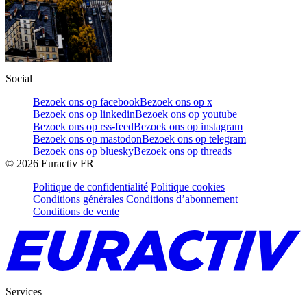
Social
Bezoek ons op facebook
Bezoek ons op x
Bezoek ons op linkedin
Bezoek ons op youtube
Bezoek ons op rss-feed
Bezoek ons op instagram
Bezoek ons op mastodon
Bezoek ons op telegram
Bezoek ons op bluesky
Bezoek ons op threads
©
2026
Euractiv FR
Politique de confidentialité
Politique cookies
Conditions générales
Conditions d’abonnement
Conditions de vente
Services