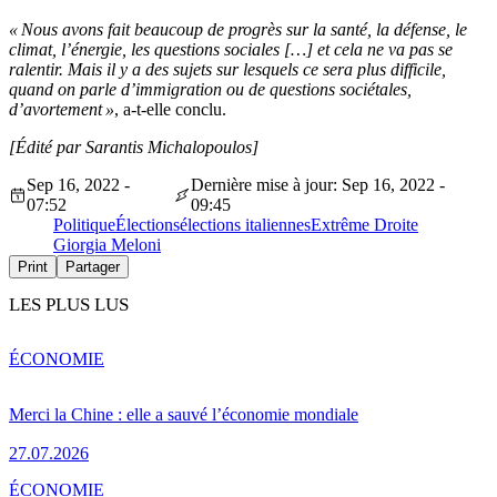
«
Nous avons fait beaucoup de progrès sur la santé, la défense, le
climat,
l’
énergie, les questions sociales […] et cela ne va pas se
ralentir. Mais il y a des sujets sur lesquels ce sera plus difficile,
quand on parle
d’
immigration ou de questions sociétales,
d’
avortement
»
, a-t-elle conclu.
[Édité par Sarantis Michalopoulos]
Sep 16, 2022 -
Dernière mise à jour: Sep 16, 2022 -
07:52
09:45
Politique
Élections
élections italiennes
Extrême Droite
Giorgia Meloni
Print
Partager
LES PLUS LUS
ÉCONOMIE
Merci la Chine : elle a sauvé l’économie mondiale
27.07.2026
ÉCONOMIE