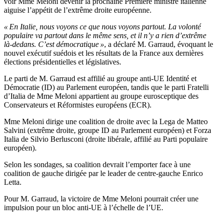
voir
Mme
Meloni devenir la prochaine Première ministre italienne
aiguise
l’
appétit de
l’
extrême droite européenne.
«
En Italie, nous voyons ce que nous voyons partout. La volonté
populaire va partout dans le même sens, et il
n’
y a rien
d’
extrême
là-dedans.
C’
est démocratique
»
, a déclaré
M.
Garraud, évoquant le
nouvel exécutif suédois et les résultats de la France aux dernières
élections présidentielles et législatives.
Le parti de
M.
Garraud est affilié au groupe anti-UE Identité et
Démocratie (ID) au Parlement européen, tandis que le parti
Fratelli
d’Italia
de
Mme
Meloni appartient au groupe eurosceptique des
Conservateurs et Réformistes européens (ECR).
Mme
Meloni dirige une coalition de droite avec la Lega de Matteo
Salvini (extrême droite, groupe ID au Parlement européen) et Forza
Italia de Silvio Berlusconi (droite libérale, affilié au Parti populaire
européen).
Selon les sondages, sa coalition devrait
l’
emporter face à une
coalition de gauche dirigée par le leader de centre-gauche Enrico
Letta.
Pour
M.
Garraud, la victoire de
Mme
Meloni pourrait créer une
impulsion pour un bloc anti-UE
à l’échelle
de
l’
UE.