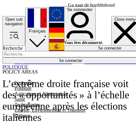
Ga naar de hoofdinhoud
Se connecter
Open sub
Close menu
English
navigation
Français
Deutsch
Vous êtes déconnecté.
Recherche
Se connecter
Español
Lumières éteintes
Se connecter
Rapporteur
Politique
Économie
Newsletters
Evénements
Em
POLITIQUE
POLICY AREAS
L’extrême droite française voit
Economie
Politique
des « opportunités » à l’échelle
Agriculture et Alimentation
Santé
européenne après les élections
Technologies
Energie, Environnement et Transport
italiennes
Défense