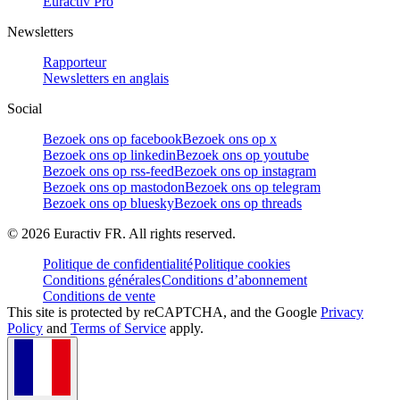
Euractiv Pro
Newsletters
Rapporteur
Newsletters en anglais
Social
Bezoek ons op facebook
Bezoek ons op x
Bezoek ons op linkedin
Bezoek ons op youtube
Bezoek ons op rss-feed
Bezoek ons op instagram
Bezoek ons op mastodon
Bezoek ons op telegram
Bezoek ons op bluesky
Bezoek ons op threads
©
2026
Euractiv FR. All rights reserved.
Politique de confidentialité
Politique cookies
Conditions générales
Conditions d’abonnement
Conditions de vente
This site is protected by reCAPTCHA, and the Google
Privacy
Policy
and
Terms of Service
apply.