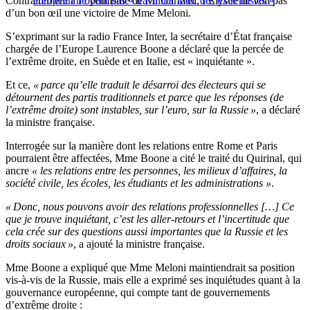
Contrairement à
européen ne veut pas « travailler avec des extrémistes »
l’
optimisme de
M.
Garraud,
l’
Élysée ne voit pas
d’
un bon œil une victoire de
Mme
Meloni.
S’
exprimant sur la radio France Inter, la
secrétaire d’État
française
chargée de
l’
Europe Laurence Boone a déclaré que la percée de
l’
extrême droite, en Suède et en Italie, est « inquiétante ».
Et ce,
«
parce
qu’
elle traduit le désarroi des électeurs qui se
détournent des partis traditionnels et parce que les réponses (de
l’
extrême droite) sont instables, sur
l’
euro, sur la Russie
»
, a déclaré
la ministre française.
Interrogée sur la manière dont les relations entre Rome et Paris
pourraient être affectées,
Mme
Boone a cité le traité du Quirinal, qui
ancre
« les relations entre les personnes, les milieux
d’
affaires, la
société civile, les écoles, les étudiants et les administrations »
.
«
Donc, nous pouvons avoir des relations professionnelles [
…
] Ce
que je trouve inquiétant,
c’
est les aller-retours et
l’
incertitude que
cela crée sur des questions aussi importantes que la Russie et les
droits sociaux
»
, a ajouté la ministre française.
Mme
Boone a expliqué que
Mme
Meloni maintiendrait sa position
vis-à-vis de la Russie, mais elle a exprimé ses inquiétudes quant à la
gouvernance européenne, qui compte tant de gouvernements
d’
extrême droite
: