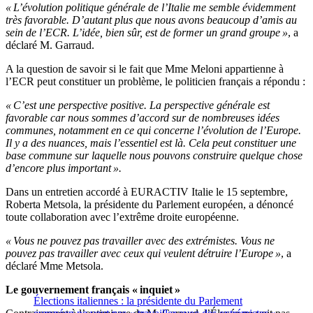
«
L’
évolution politique générale de
l’
Italie me semble évidemment
très favorable.
D’autant plus
que nous avons beaucoup
d’
amis au
sein de
l’
ECR.
L’
idée, bien sûr, est de former un grand groupe
»
, a
déclaré
M.
Garraud.
A la question de savoir si le fait que
Mme
Meloni appartienne à
l’
ECR peut constituer un problème, le politicien français a répondu
:
«
C’
est une perspective positive. La perspective générale est
favorable car nous sommes
d’accord
sur de nombreuses idées
communes, notamment en ce qui concerne
l’
évolution de
l’
Europe.
Il y a des nuances, mais
l’
essentiel est là. Cela peut constituer une
base commune sur laquelle nous pouvons construire quelque chose
d’
encore plus important
»
.
Dans un entretien accordé à EURACTIV Italie le
15
septembre,
Roberta Metsola, la présidente du Parlement européen, a dénoncé
toute collaboration avec
l’
extrême droite européenne.
«
Vous ne pouvez pas travailler avec des extrémistes. Vous ne
pouvez pas travailler avec ceux qui veulent détruire
l’
Europe
»
, a
déclaré
Mme
Metsola.
Le gouvernement français
«
inquiet
»
Élections italiennes : la présidente du Parlement