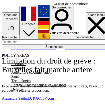
Ga naar de hoofdinhoud
Se connecter
Open sub
Close menu
English
navigation
Français
Deutsch
Vous êtes déconnecté.
Recherche
Se connecter
Español
Lumières éteintes
Se connecter
Rapporteur
Politique
Économie
Newsletters
Evénements
Em
POLICY AREAS
Limitation du droit de grève :
Economie
Bruxelles fait marche arrière
Politique
Agriculture et Alimentation
Santé
Technologies
Energie, Environnement et Transport
Face à la colère des parlements nationaux et des syndicats, l’exécutif
Défense
européen a retiré sa proposition.
Alexandra Yaghil
EURACTIV.com