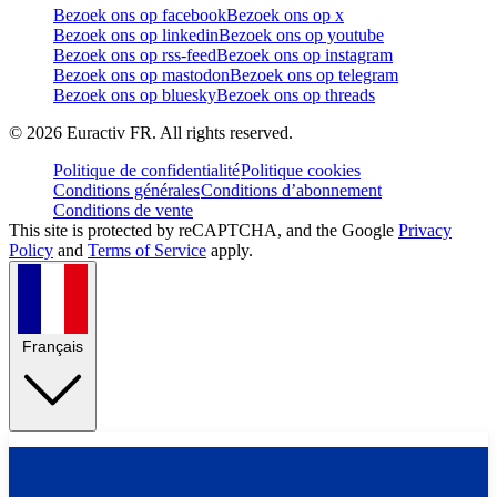
Bezoek ons op facebook
Bezoek ons op x
Bezoek ons op linkedin
Bezoek ons op youtube
Bezoek ons op rss-feed
Bezoek ons op instagram
Bezoek ons op mastodon
Bezoek ons op telegram
Bezoek ons op bluesky
Bezoek ons op threads
©
2026
Euractiv FR. All rights reserved.
Politique de confidentialité
Politique cookies
Conditions générales
Conditions d’abonnement
Conditions de vente
This site is protected by reCAPTCHA, and the Google
Privacy
Policy
and
Terms of Service
apply.
Français