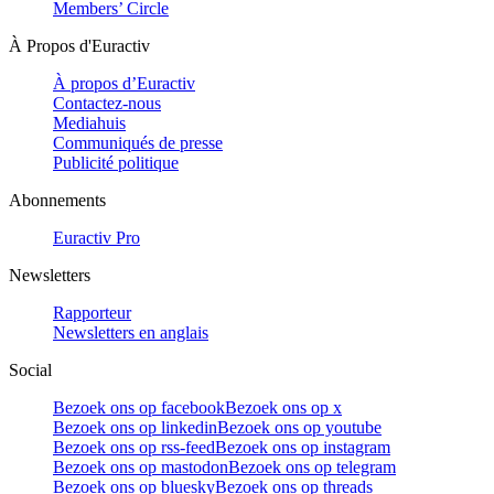
Members’ Circle
À Propos d'Euractiv
À propos d’Euractiv
Contactez-nous
Mediahuis
Communiqués de presse
Publicité politique
Abonnements
Euractiv Pro
Newsletters
Rapporteur
Newsletters en anglais
Social
Bezoek ons op facebook
Bezoek ons op x
Bezoek ons op linkedin
Bezoek ons op youtube
Bezoek ons op rss-feed
Bezoek ons op instagram
Bezoek ons op mastodon
Bezoek ons op telegram
Bezoek ons op bluesky
Bezoek ons op threads