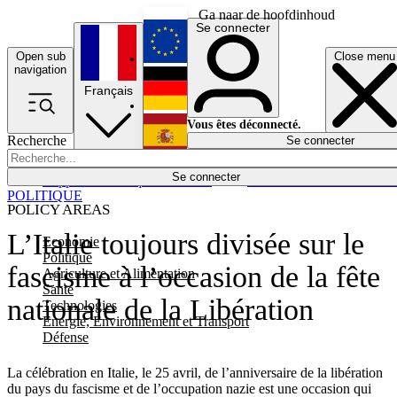
Ga naar de hoofdinhoud
Se connecter
Open sub
Close menu
English
navigation
Français
Deutsch
Vous êtes déconnecté.
Recherche
Se connecter
Español
Lumières éteintes
Se connecter
Rapporteur
Politique
Économie
Newsletters
Evénements
Em
POLITIQUE
POLICY AREAS
L’Italie toujours divisée sur le
Economie
Politique
fascisme à l’occasion de la fête
Agriculture et Alimentation
Santé
nationale de la Libération
Technologies
Energie, Environnement et Transport
Défense
La célébration en Italie, le 25 avril, de l’anniversaire de la libération
du pays du fascisme et de l’occupation nazie est une occasion qui