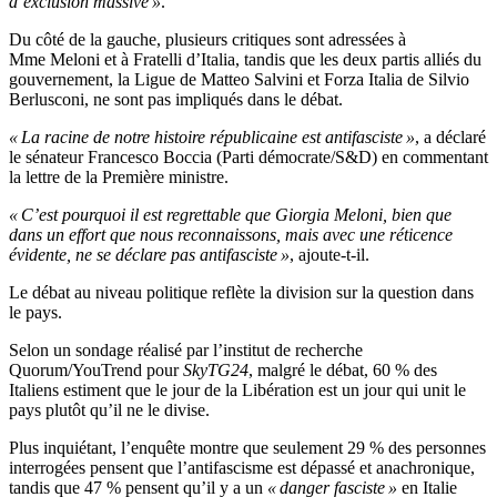
d’exclusion massive »
.
Du côté de la gauche, plusieurs critiques sont adressées à
Mme Meloni et à Fratelli d’Italia, tandis que les deux partis alliés du
gouvernement, la Ligue de Matteo Salvini et Forza Italia de Silvio
Berlusconi, ne sont pas impliqués dans le débat.
« La racine de notre histoire républicaine est antifasciste »
, a déclaré
le sénateur Francesco Boccia (Parti démocrate/S&D) en commentant
la lettre de la Première ministre.
« C’est pourquoi il est regrettable que Giorgia Meloni, bien que
dans un effort que nous reconnaissons, mais avec une réticence
évidente, ne se déclare pas antifasciste »
, ajoute-t-il.
Le débat au niveau politique reflète la division sur la question dans
le pays.
Selon un sondage réalisé par l’institut de recherche
Quorum/YouTrend pour
SkyTG24
, malgré le débat, 60 % des
Italiens estiment que le jour de la Libération est un jour qui unit le
pays plutôt qu’il ne le divise.
Plus inquiétant, l’enquête montre que seulement 29 % des personnes
interrogées pensent que l’antifascisme est dépassé et anachronique,
tandis que 47 % pensent qu’il y a un
« danger fasciste »
en Italie