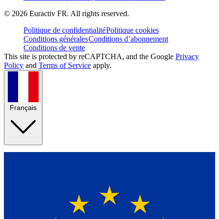
©
2026
Euractiv FR. All rights reserved.
Politique de confidentialité
Politique cookies
Conditions générales
Conditions d’abonnement
Conditions de vente
This site is protected by reCAPTCHA, and the Google
Privacy
Policy
and
Terms of Service
apply.
Français