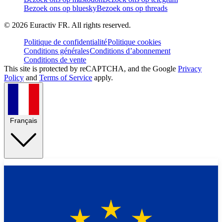
Bezoek ons op bluesky
Bezoek ons op threads
©
2026
Euractiv FR. All rights reserved.
Politique de confidentialité
Politique cookies
Conditions générales
Conditions d’abonnement
Conditions de vente
This site is protected by reCAPTCHA, and the Google
Privacy
Policy
and
Terms of Service
apply.
Français