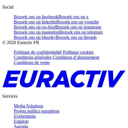
Social
Bezoek ons op facebook
Bezoek ons op x
Bezoek ons op linkedin
Bezoek ons op youtube
Bezoek ons op rss-feed
Bezoek ons op instagram
Bezoek ons op mastodon
Bezoek ons op telegram
Bezoek ons op bluesky
Bezoek ons op threads
©
2026
Euractiv FR
Politique de confidentialité
Politique cookies
Conditions générales
Conditions d’abonnement
Conditions de vente
Services
Media Solutions
Projets publics européens
Evénements
Emplois
Agenda