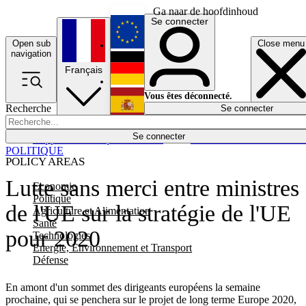
Ga naar de hoofdinhoud
Se connecter
Open sub
Close menu
English
navigation
Français
Deutsch
Vous êtes déconnecté.
Recherche
Se connecter
Español
Lumières éteintes
Se connecter
Rapporteur
Politique
Économie
Newsletters
Evénements
Em
POLITIQUE
POLICY AREAS
Lutte sans merci entre ministres
Economie
Politique
de l'UE sur la stratégie de l'UE
Agriculture et Alimentation
Santé
pour 2020
Technologies
Energie, Environnement et Transport
Défense
En amont d'un sommet des dirigeants européens la semaine
prochaine, qui se penchera sur le projet de long terme Europe 2020,