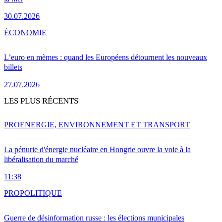
30.07.2026
ÉCONOMIE
L’euro en mèmes : quand les Européens détournent les nouveaux
billets
27.07.2026
LES PLUS RÉCENTS
PRO
ENERGIE, ENVIRONNEMENT ET TRANSPORT
La pénurie d'énergie nucléaire en Hongrie ouvre la voie à la
libéralisation du marché
11:38
PRO
POLITIQUE
Guerre de désinformation russe : les élections municipales