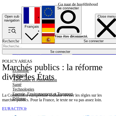
Ga naar de hoofdinhoud
Se connecter
Open sub
Close menu
English
navigation
Français
Deutsch
Vous êtes déconnecté.
Recherche
Se connecter
Español
Lumières éteintes
Se connecter
Rapporteur
Politique
Économie
Newsletters
Evénements
Em
POLICY AREAS
Marchés publics : la réforme
Economie
divise les États
Politique
Agriculture et Alimentation
Santé
Technologies
Energie, Environnement et Transport
La Commission européenne souhaite réviser les règles sur les
Défense
marchés publics. Pour la France, le texte ne va pas assez loin.
EURACTIV.fr