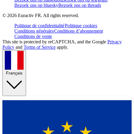
Bezoek ons op bluesky
Bezoek ons op threads
©
2026
Euractiv FR. All rights reserved.
Politique de confidentialité
Politique cookies
Conditions générales
Conditions d’abonnement
Conditions de vente
This site is protected by reCAPTCHA, and the Google
Privacy
Policy
and
Terms of Service
apply.
Français