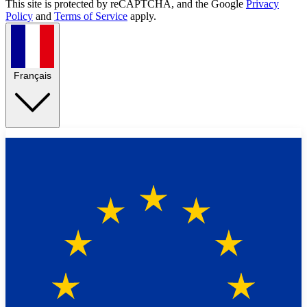
This site is protected by reCAPTCHA, and the Google
Privacy
Policy
and
Terms of Service
apply.
Français