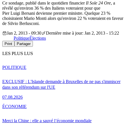
Ce sondage, publié dans le quotidien financier
Il Sole 24 Ore
, a
révélé qu'environ 36 % des Italiens voteraient pour que
Pier Luigi Bersani devienne premier ministre. Quelque 23 %
choisiraient Mario Monti alors qu'environ 22 % voteraient en faveur
de Silvio Berlusconi.
Jan 2, 2013 - 09:30
Dernière mise à jour: Jan 2, 2013 - 15:22
Politique
Élections
Print
Partager
LES PLUS LUS
POLITIQUE
EXCLUSIF : L'Islande demande à Bruxelles de ne pas s'immiscer
dans son référendum sur l'UE
07.08.2026
ÉCONOMIE
Merci la Chine : elle a sauvé l’économie mondiale