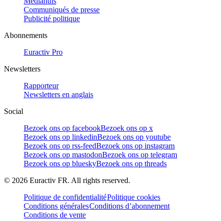
Mediahuis
Communiqués de presse
Publicité politique
Abonnements
Euractiv Pro
Newsletters
Rapporteur
Newsletters en anglais
Social
Bezoek ons op facebook
Bezoek ons op x
Bezoek ons op linkedin
Bezoek ons op youtube
Bezoek ons op rss-feed
Bezoek ons op instagram
Bezoek ons op mastodon
Bezoek ons op telegram
Bezoek ons op bluesky
Bezoek ons op threads
©
2026
Euractiv FR. All rights reserved.
Politique de confidentialité
Politique cookies
Conditions générales
Conditions d’abonnement
Conditions de vente