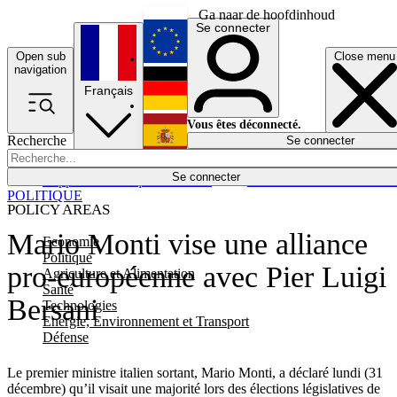
Ga naar de hoofdinhoud
Se connecter
Open sub
Close menu
English
navigation
Français
Deutsch
Vous êtes déconnecté.
Recherche
Se connecter
Español
Lumières éteintes
Se connecter
Rapporteur
Politique
Économie
Newsletters
Evénements
Em
POLITIQUE
POLICY AREAS
Mario Monti vise une alliance
Economie
Politique
pro-européenne avec Pier Luigi
Agriculture et Alimentation
Santé
Bersani
Technologies
Energie, Environnement et Transport
Défense
Le premier ministre italien sortant, Mario Monti, a déclaré lundi (31
décembre) qu’il visait une majorité lors des élections législatives de