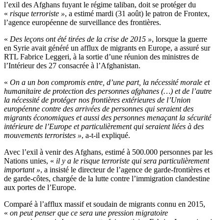
l’exil des Afghans fuyant le régime taliban, doit se protéger du
«
risque terroriste »
, a estimé mardi (31 août) le patron de Frontex,
l’agence européenne de surveillance des frontières.
«
Des leçons ont été tirées de la crise de 2015
»
, lorsque la guerre
en Syrie avait généré un afflux de migrants en Europe, a assuré sur
RTL Fabrice Leggeri, à la sortie d’une réunion des ministres de
l’Intérieur des 27 consacrée à l’Afghanistan.
«
On a un bon compromis entre, d’une part, la nécessité morale et
humanitaire de protection des personnes afghanes (…) et de l’autre
la nécessité de protéger nos frontières extérieures de l’Union
européenne contre des arrivées de personnes qui seraient des
migrants économiques et aussi des personnes menaçant la sécurité
intérieure de l’Europe et particulièrement qui seraient liées à des
mouvements terroristes »
, a-t-il expliqué.
Avec l’exil à venir des Afghans, estimé à 500.000 personnes par les
Nations unies, «
il y a le risque terroriste qui sera particulièrement
important »
, a insisté le directeur de l’agence de garde-frontières et
de garde-côtes, chargée de la lutte contre l’immigration clandestine
aux portes de l’Europe.
Comparé à l’afflux massif et soudain de migrants connu en 2015,
«
on peut penser que ce sera une pression migratoire