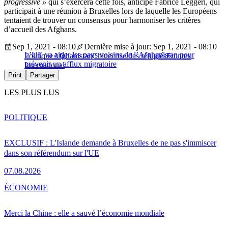
progressive »
qui s’exercera cette fois, anticipe Fabrice Leggeri, qui
participait à une réunion à Bruxelles lors de laquelle les Européens
tentaient de trouver un consensus pour harmoniser les critères
d’accueil des Afghans.
Sep 1, 2021 - 08:10
Dernière mise à jour: Sep 1, 2021 - 08:10
L’UE va aider les pays voisins de l’Afghanistan pour
Politique
Afghanistan
Chine
crise des réfugiés
Frontex
prévenir un afflux migratoire
International
Print
Partager
LES PLUS LUS
POLITIQUE
EXCLUSIF : L'Islande demande à Bruxelles de ne pas s'immiscer
dans son référendum sur l'UE
07.08.2026
ÉCONOMIE
Merci la Chine : elle a sauvé l’économie mondiale