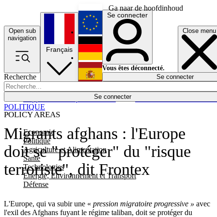
Ga naar de hoofdinhoud
Se connecter
Open sub
Close menu
English
navigation
Français
Deutsch
Vous êtes déconnecté.
Recherche
Se connecter
Español
Lumières éteintes
Se connecter
Rapporteur
Politique
Économie
Newsletters
Evénements
Em
POLITIQUE
POLICY AREAS
Migrants afghans : l'Europe
Economie
Politique
doit se "protéger" du "risque
Agriculture et Alimentation
Santé
terroriste", dit Frontex
Technologies
Energie, Environnement et Transport
Défense
L'Europe, qui va subir une «
pression migratoire progressive »
avec
l'exil des Afghans fuyant le régime taliban, doit se protéger du