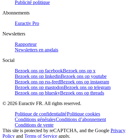
Publicité politique
Abonnements
Euractiv Pro
Newsletters
Rapporteur
Newsletters en anglais
Social
Bezoek ons op facebook
Bezoek ons op x
Bezoek ons op linkedin
Bezoek ons op youtube
Bezoek ons op rss-feed
Bezoek ons op instagram
Bezoek ons op mastodon
Bezoek ons op telegram
Bezoek ons op bluesky
Bezoek ons op threads
©
2026
Euractiv FR. All rights reserved.
Politique de confidentialité
Politique cookies
Conditions générales
Conditions d’abonnement
Conditions de vente
This site is protected by reCAPTCHA, and the Google
Privacy
Policy
and
Terms of Service
apply.