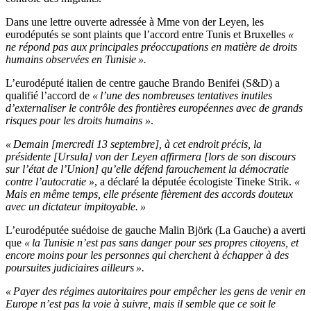
Dans une lettre ouverte adressée à Mme von der Leyen, les
eurodéputés se sont plaints que l’accord entre Tunis et Bruxelles
«
ne répond pas aux principales préoccupations en matière de droits
humains observées en Tunisie ».
L’eurodéputé italien de centre gauche Brando Benifei (S&D) a
qualifié l’accord de
« l’une des nombreuses tentatives inutiles
d’externaliser le contrôle des frontières européennes avec de grands
risques pour les droits humains »
.
« Demain [mercredi 13 septembre], à cet endroit précis, la
présidente [Ursula] von der Leyen affirmera [lors de son discours
sur l’état de l’Union] qu’elle défend farouchement la démocratie
contre l’autocratie »
, a déclaré la députée écologiste Tineke Strik.
«
Mais en même temps, elle présente fièrement des accords douteux
avec un dictateur impitoyable. »
L’eurodéputée suédoise de gauche Malin Björk (La Gauche) a averti
que
« la Tunisie n’est pas sans danger pour ses propres citoyens, et
encore moins pour les personnes qui cherchent à échapper à des
poursuites judiciaires ailleurs ».
« Payer des régimes autoritaires pour empêcher les gens de venir en
Europe n’est pas la voie à suivre, mais il semble que ce soit le