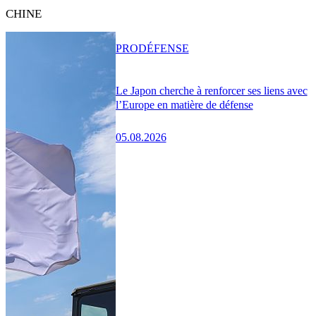
CHINE
PRO
DÉFENSE
Le Japon cherche à renforcer ses liens avec
l’Europe en matière de défense
05.08.2026