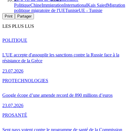
Politique
Chine
Immigration
International
Kais Saied
Migration
politique migratoire de l'UE
Tunisie
UE - Tunisie
Print
Partager
LES PLUS LUS
POLITIQUE
L'UE accepte d'assouplir les sanctions contre la Russie face à la
résistance de la Grèce
23.07.2026
PRO
TECHNOLOGIES
Google écope d’une amende record de 890 millions d’euros
23.07.2026
PRO
SANTÉ
Sept pays votent contre le programme de santé de la Commission