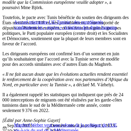
modèle que la Commission européenne veuille adopter »
, a
poursuivi Mme Björk.
Toutefois, le pacte avec Tunis bénéficie du soutien des dirigeants des
Accord migratoire UE-Tunisie : des eurodéputés
États membres de l’UE et, très probablement, d’une majorité de
condamnent les « graves » violations des droits humains
députés au Parlement européen, où les deux plus grands groupes
politiques, le Parti populaire européen (centre droit) et les Socialistes
et Démocrates, soutiennent que la plupart de leurs membres sont en
faveur de l’accord.
Les dirigeants européens ont confirmé lors d’un sommet en juin
qu’ils souhaitaient que l’accord avec la Tunisie serve de modèle
pour des accords similaires avec d’autres États du Maghreb.
« Il ne fait aucun doute que les évolutions actuelles rendent essentiel
le renforcement de la coopération avec nos partenaires d’Afrique du
Nord, en particulier avec la Tunisie »
, a déclaré M. Várhelyi.
Il a également rappelé les statistiques qui indiquent que près de 24
000 interceptions de migrants ont été réalisées par les garde-côtes
tunisiens dans le sud de la Méditerranée cette année, contre
seulement 9 376 en 2022.
[Édité par Anne-Sophie Gayet]
Manfred Weber veut une refonte de la politique de l’UE
Sep 13, 2023 -
Dernière mise à jour: Sep 13, 2023 -
vis-à-vis du sud de la Méditerranée
10:30
10:45