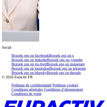
Social
Bezoek ons op facebook
Bezoek ons op x
Bezoek ons op linkedin
Bezoek ons op youtube
Bezoek ons op rss-feed
Bezoek ons op instagram
Bezoek ons op mastodon
Bezoek ons op telegram
Bezoek ons op bluesky
Bezoek ons op threads
©
2026
Euractiv FR
Politique de confidentialité
Politique cookies
Conditions générales
Conditions d’abonnement
Conditions de vente