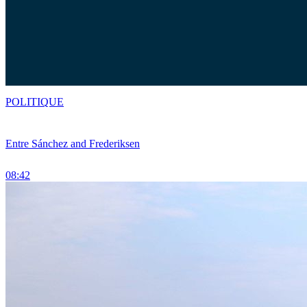
POLITIQUE
Entre Sánchez and Frederiksen
08:42