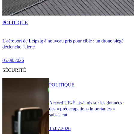
POLITIQUE
L'aéroport de Leipzig à nouveau pris pour cible : un drone piégé
déclenche l'alerte
05.08.2026
SÉCURITÉ
POLITIQUE
Accord UE-États-Unis sur les données :
des « préoccupations importantes »
subsistent
15.07.2026