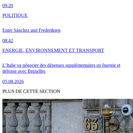
09:20
POLITIQUE
Entre Sánchez and Frederiksen
08:42
ENERGIE, ENVIRONNEMENT ET TRANSPORT
L’Italie va négocier des dépenses supplémentaires en énergie et
défense avec Bruxelles
05.08.2026
PLUS DE CETTE SECTION