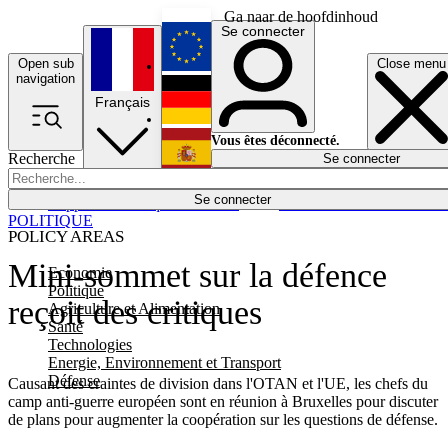
Ga naar de hoofdinhoud
Se connecter
Open sub
Close menu
English
navigation
Français
Deutsch
Vous êtes déconnecté.
Recherche
Se connecter
Español
Lumières éteintes
Se connecter
Rapporteur
Politique
Économie
Newsletters
Evénements
Em
POLITIQUE
POLICY AREAS
Mini-sommet sur la défence
Economie
Politique
reçoit des critiques
Agriculture et Alimentation
Santé
Technologies
Energie, Environnement et Transport
Défense
Causant des craintes de division dans l'OTAN et l'UE, les chefs du
camp anti-guerre européen sont en réunion à Bruxelles pour discuter
de plans pour augmenter la coopération sur les questions de défense.