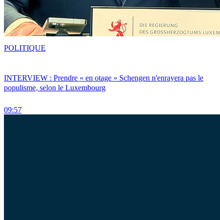
POLITIQUE
INTERVIEW : Prendre « en otage » Schengen n'enrayera pas le
populisme, selon le Luxembourg
09:57