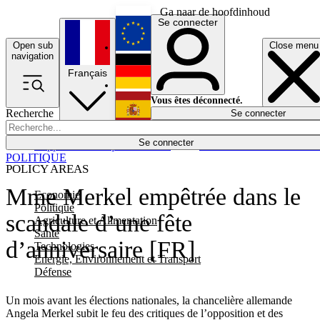
Ga naar de hoofdinhoud
Se connecter
Open sub
Close menu
English
navigation
Français
Deutsch
Vous êtes déconnecté.
Recherche
Se connecter
Español
Lumières éteintes
Se connecter
Rapporteur
Politique
Économie
Newsletters
Evénements
Em
POLITIQUE
POLICY AREAS
Mme Merkel empêtrée dans le
Economie
Politique
scandale d’une fête
Agriculture et Alimentation
Santé
d’anniversaire [FR]
Technologies
Energie, Environnement et Transport
Défense
Un mois avant les élections nationales, la chancelière allemande
Angela Merkel subit le feu des critiques de l’opposition et des