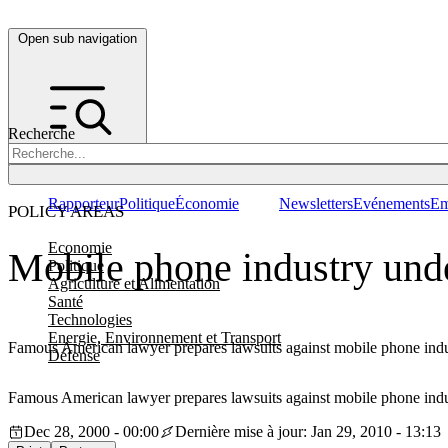
Open sub navigation
Recherche
Rapporteur
Politique
Économie
Newsletters
Evénements
Em
POLICY AREAS
Economie
Mobile phone industry unde
Politique
Agriculture et Alimentation
Santé
Technologies
Energie, Environnement et Transport
Famous American lawyer prepares lawsuits against mobile phone indus
Défense
Famous American lawyer prepares lawsuits against mobile phone indus
Dec 28, 2000 - 00:00
Dernière mise à jour: Jan 29, 2010 - 13:13