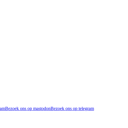
ram
Bezoek ons op mastodon
Bezoek ons op telegram