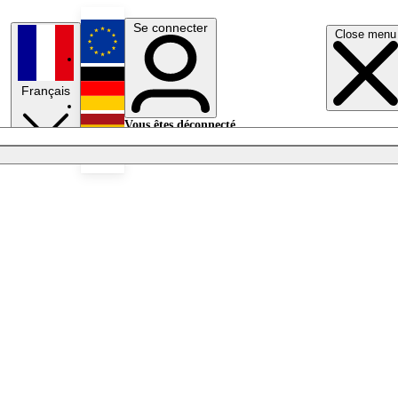
Se connecter
Close menu
English
Français
Deutsch
Vous êtes déconnecté.
Se connecter
Español
Lumières éteintes