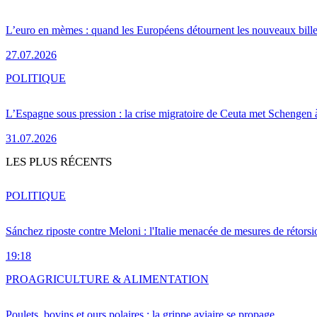
L’euro en mèmes : quand les Européens détournent les nouveaux bille
27.07.2026
POLITIQUE
L’Espagne sous pression : la crise migratoire de Ceuta met Schengen 
31.07.2026
LES PLUS RÉCENTS
POLITIQUE
Sánchez riposte contre Meloni : l'Italie menacée de mesures de rétorsi
19:18
PRO
AGRICULTURE & ALIMENTATION
Poulets, bovins et ours polaires : la grippe aviaire se propage