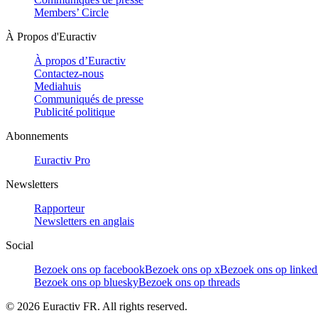
Members’ Circle
À Propos d'Euractiv
À propos d’Euractiv
Contactez-nous
Mediahuis
Communiqués de presse
Publicité politique
Abonnements
Euractiv Pro
Newsletters
Rapporteur
Newsletters en anglais
Social
Bezoek ons op facebook
Bezoek ons op x
Bezoek ons op linked
Bezoek ons op bluesky
Bezoek ons op threads
©
2026
Euractiv FR. All rights reserved.