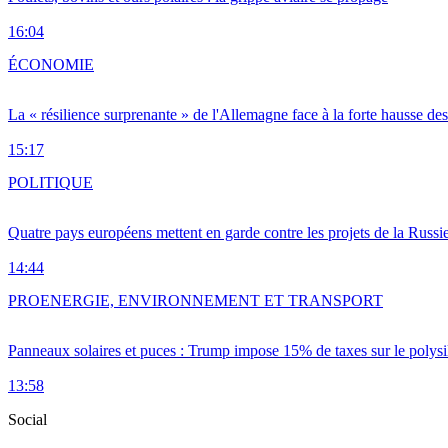
16:04
ÉCONOMIE
La « résilience surprenante » de l'Allemagne face à la forte hausse de
15:17
POLITIQUE
Quatre pays européens mettent en garde contre les projets de la Russi
14:44
PRO
ENERGIE, ENVIRONNEMENT ET TRANSPORT
Panneaux solaires et puces : Trump impose 15% de taxes sur le polysi
13:58
Social