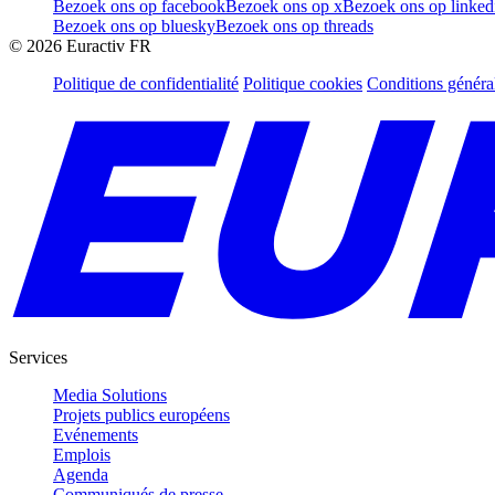
Bezoek ons op facebook
Bezoek ons op x
Bezoek ons op linked
Bezoek ons op bluesky
Bezoek ons op threads
©
2026
Euractiv FR
Politique de confidentialité
Politique cookies
Conditions généra
Services
Media Solutions
Projets publics européens
Evénements
Emplois
Agenda
Communiqués de presse