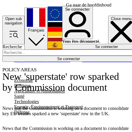
Ga naar de hoofdinhoud
Se connecter
Open sub
Close menu
English
navigation
Français
Deutsch
Vous êtes déconnecté.
Recherche
Se connecter
Español
Lumières éteintes
Se connecter
Rapporteur
Politique
Économie
Newsletters
Evénements
Em
POLICY AREAS
New 'superstate' row sparked
Economie
by Commission document
Politique
Agriculture et Alimentation
Santé
Technologies
Energie, Environnement et Transport
News that the Commission is working on a document to consolidate
Défense
key EU treaties sparked a new 'superstate' row in the UK.
News that the Commission is working on a document to consolidate