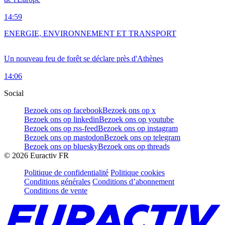
14:59
ENERGIE, ENVIRONNEMENT ET TRANSPORT
Un nouveau feu de forêt se déclare près d'Athènes
14:06
Social
Bezoek ons op facebook
Bezoek ons op x
Bezoek ons op linkedin
Bezoek ons op youtube
Bezoek ons op rss-feed
Bezoek ons op instagram
Bezoek ons op mastodon
Bezoek ons op telegram
Bezoek ons op bluesky
Bezoek ons op threads
©
2026
Euractiv FR
Politique de confidentialité
Politique cookies
Conditions générales
Conditions d’abonnement
Conditions de vente