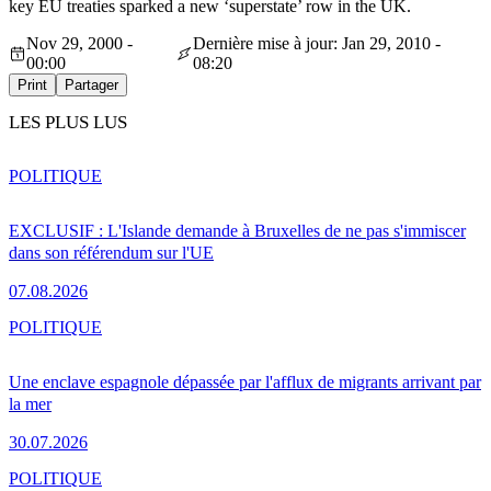
key EU treaties sparked a new ‘superstate’ row in the UK.
Nov 29, 2000 -
Dernière mise à jour: Jan 29, 2010 -
00:00
08:20
Print
Partager
LES PLUS LUS
POLITIQUE
EXCLUSIF : L'Islande demande à Bruxelles de ne pas s'immiscer
dans son référendum sur l'UE
07.08.2026
POLITIQUE
Une enclave espagnole dépassée par l'afflux de migrants arrivant par
la mer
30.07.2026
POLITIQUE