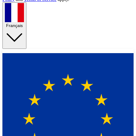
Français