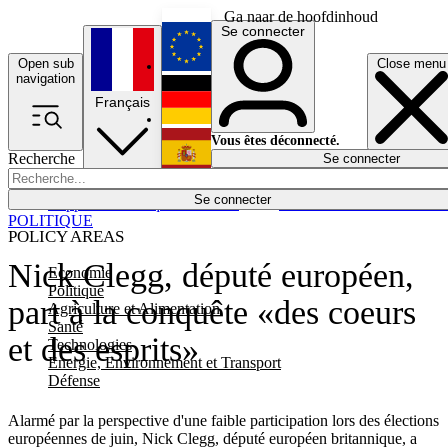
Ga naar de hoofdinhoud
Se connecter
Open sub
Close menu
English
navigation
Français
Deutsch
Vous êtes déconnecté.
Recherche
Se connecter
Español
Lumières éteintes
Se connecter
Rapporteur
Politique
Économie
Newsletters
Evénements
Em
POLITIQUE
POLICY AREAS
Nick Clegg, député européen,
Economie
Politique
part à la conquête «des coeurs
Agriculture et Alimentation
Santé
et des esprits»
Technologies
Energie, Environnement et Transport
Défense
Alarmé par la perspective d'une faible participation lors des élections
européennes de juin, Nick Clegg, député européen britannique, a