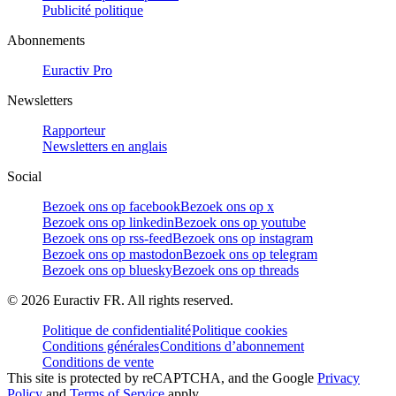
Publicité politique
Abonnements
Euractiv Pro
Newsletters
Rapporteur
Newsletters en anglais
Social
Bezoek ons op facebook
Bezoek ons op x
Bezoek ons op linkedin
Bezoek ons op youtube
Bezoek ons op rss-feed
Bezoek ons op instagram
Bezoek ons op mastodon
Bezoek ons op telegram
Bezoek ons op bluesky
Bezoek ons op threads
©
2026
Euractiv FR. All rights reserved.
Politique de confidentialité
Politique cookies
Conditions générales
Conditions d’abonnement
Conditions de vente
This site is protected by reCAPTCHA, and the Google
Privacy
Policy
and
Terms of Service
apply.