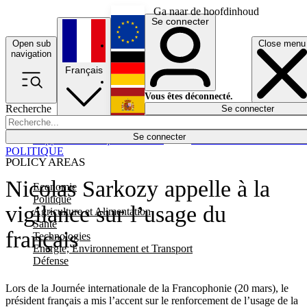
Ga naar de hoofdinhoud
Se connecter
Open sub
Close menu
English
navigation
Français
Deutsch
Vous êtes déconnecté.
Recherche
Se connecter
Español
Lumières éteintes
Se connecter
Rapporteur
Politique
Économie
Newsletters
Evénements
Em
POLITIQUE
POLICY AREAS
Nicolas Sarkozy appelle à la
Economie
Politique
vigilance sur l’usage du
Agriculture et Alimentation
Santé
français
Technologies
Energie, Environnement et Transport
Défense
Lors de la Journée internationale de la Francophonie (20 mars), le
président français a mis l’accent sur le renforcement de l’usage de la