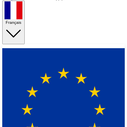
Français