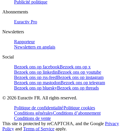
Publicité politique
Abonnements
Euractiv Pro
Newsletters
Rapporteur
Newsletters en anglais
Social
Bezoek ons op facebook
Bezoek ons op x
Bezoek ons op linkedin
Bezoek ons op youtube
Bezoek ons op rss-feed
Bezoek ons op instagram
Bezoek ons op mastodon
Bezoek ons op telegram
Bezoek ons op bluesky
Bezoek ons op threads
©
2026
Euractiv FR. All rights reserved.
Politique de confidentialité
Politique cookies
Conditions générales
Conditions d’abonnement
Conditions de vente
This site is protected by reCAPTCHA, and the Google
Privacy
Policy
and
Terms of Service
apply.