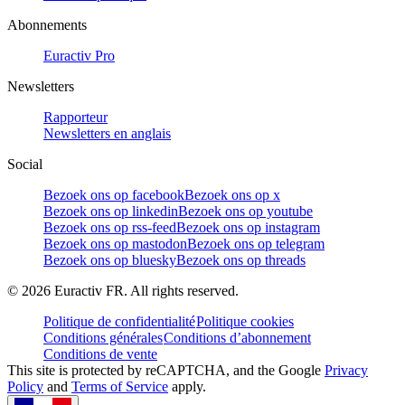
Abonnements
Euractiv Pro
Newsletters
Rapporteur
Newsletters en anglais
Social
Bezoek ons op facebook
Bezoek ons op x
Bezoek ons op linkedin
Bezoek ons op youtube
Bezoek ons op rss-feed
Bezoek ons op instagram
Bezoek ons op mastodon
Bezoek ons op telegram
Bezoek ons op bluesky
Bezoek ons op threads
©
2026
Euractiv FR. All rights reserved.
Politique de confidentialité
Politique cookies
Conditions générales
Conditions d’abonnement
Conditions de vente
This site is protected by reCAPTCHA, and the Google
Privacy
Policy
and
Terms of Service
apply.