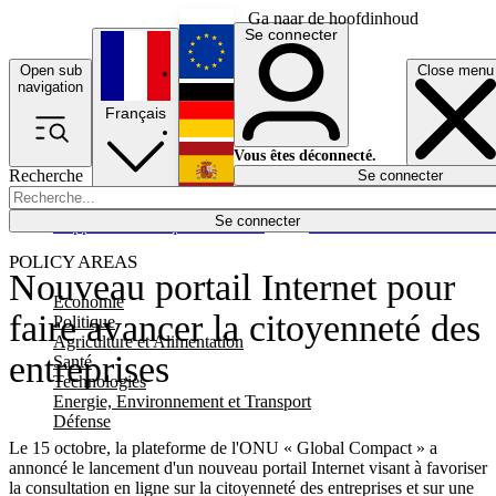
Ga naar de hoofdinhoud
Se connecter
Open sub
Close menu
English
navigation
Français
Deutsch
Vous êtes déconnecté.
Recherche
Se connecter
Español
Lumières éteintes
Se connecter
Rapporteur
Politique
Économie
Newsletters
Evénements
Em
POLICY AREAS
Nouveau portail Internet pour
Economie
faire avancer la citoyenneté des
Politique
Agriculture et Alimentation
entreprises
Santé
Technologies
Energie, Environnement et Transport
Défense
Le 15 octobre, la plateforme de l'ONU « Global Compact » a
annoncé le lancement d'un nouveau portail Internet visant à favoriser
la consultation en ligne sur la citoyenneté des entreprises et sur une