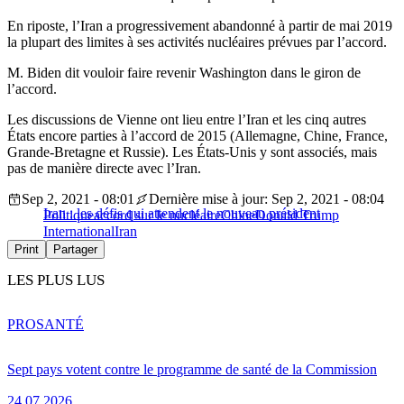
En riposte, l’Iran a progressivement abandonné à partir de mai 2019
la plupart des limites à ses activités nucléaires prévues par l’accord.
M. Biden dit vouloir faire revenir Washington dans le giron de
l’accord.
Les discussions de Vienne ont lieu entre l’Iran et les cinq autres
États encore parties à l’accord de 2015 (Allemagne, Chine, France,
Grande-Bretagne et Russie). Les États-Unis y sont associés, mais
pas de manière directe avec l’Iran.
Sep 2, 2021 - 08:01
Dernière mise à jour: Sep 2, 2021 - 08:04
Iran : les défis qui attendent le nouveau président
Politique
accord sur le nucléaire
Chine
Donald Trump
International
Iran
Print
Partager
LES PLUS LUS
PRO
SANTÉ
Sept pays votent contre le programme de santé de la Commission
24.07.2026