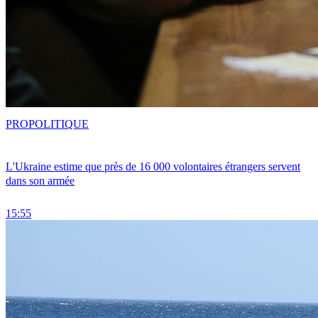
PRO
POLITIQUE
L'Ukraine estime que près de 16 000 volontaires étrangers servent
dans son armée
15:55