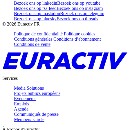
Bezoek ons op linkedin
Bezoek ons op youtube
Bezoek ons op rss-feed
Bezoek ons op instagram
Bezoek ons op mastodon
Bezoek ons op telegram
Bezoek ons op bluesky
Bezoek ons op threads
©
2026
Euractiv FR
Politique de confidentialité
Politique cookies
Conditions générales
Conditions d’abonnement
Conditions de vente
Services
Media Solutions
Projets publics européens
Evénements
Emplois
Agenda
Communiqués de presse
Members’ Circle
À Propos d'Euractiv