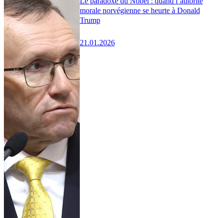
Le paradoxe du Nobel : quand l’autorité
morale norvégienne se heurte à Donald
Trump
21.01.2026