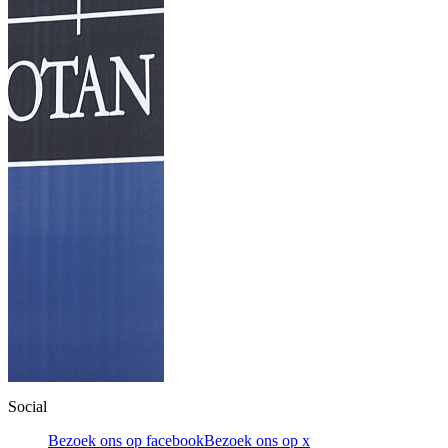
Social
Bezoek ons op facebook
Bezoek ons op x