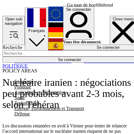
Ga naar de hoofdinhoud
Se connecter
Open sub
Close menu
English
navigation
Français
Deutsch
Vous êtes déconnecté.
Recherche
Se connecter
Español
Lumières éteintes
Se connecter
Rapporteur
Politique
Économie
Newsletters
Evénements
Em
POLITIQUE
POLICY AREAS
Nucléaire iranien : négociations
Economie
Politique
peu probables avant 2-3 mois,
Agriculture et Alimentation
Santé
selon Téhéran
Technologies
Energie, Environnement et Transport
Défense
Les discussions entamées en avril à Vienne pour tenter de relancer
l’accord international sur le nucléaire iranien risquent de ne pas