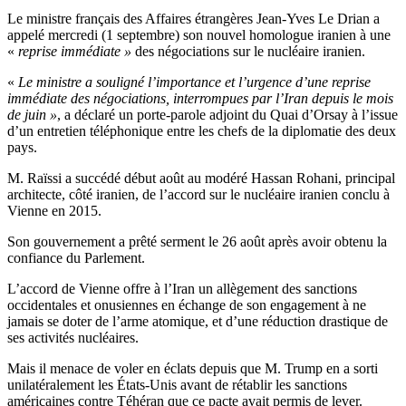
Le ministre français des Affaires étrangères Jean-Yves Le Drian a
appelé mercredi (1 septembre) son nouvel homologue iranien à une
«
reprise immédiate »
des négociations sur le nucléaire iranien.
«
Le ministre a souligné l’importance et l’urgence d’une reprise
immédiate des négociations, interrompues par l’Iran depuis le mois
de juin »
, a déclaré un porte-parole adjoint du Quai d’Orsay à l’issue
d’un entretien téléphonique entre les chefs de la diplomatie des deux
pays.
M. Raïssi a succédé début août au modéré Hassan Rohani, principal
architecte, côté iranien, de l’accord sur le nucléaire iranien conclu à
Vienne en 2015.
Son gouvernement a prêté serment le 26 août après avoir obtenu la
confiance du Parlement.
L’accord de Vienne offre à l’Iran un allègement des sanctions
occidentales et onusiennes en échange de son engagement à ne
jamais se doter de l’arme atomique, et d’une réduction drastique de
ses activités nucléaires.
Mais il menace de voler en éclats depuis que M. Trump en a sorti
unilatéralement les États-Unis avant de rétablir les sanctions
américaines contre Téhéran que ce pacte avait permis de lever.