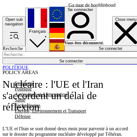
Ga naar de hoofdinhoud
Se connecter
Open sub
Close menu
English
navigation
Français
Deutsch
Vous êtes déconnecté.
Recherche
Se connecter
Español
Lumières éteintes
Se connecter
Rapporteur
Politique
Économie
Newsletters
Evénements
Em
POLITIQUE
POLICY AREAS
Nucléaire : l'UE et l'Iran
Economie
Politique
s'accordent un délai de
Agriculture et Alimentation
Santé
réflexion
Technologies
Energie, Environnement et Transport
Défense
L'UE et l'Iran se sont donné deux mois pour parvenir à un accord
sur le dossier du programme nucléaire développé par Téhéran.