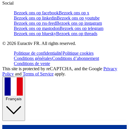
Social
Bezoek ons op facebook
Bezoek ons op x
Bezoek ons op linkedin
Bezoek ons op youtube
Bezoek ons op rss-feed
Bezoek ons op instagram
Bezoek ons op mastodon
Bezoek ons op telegram
Bezoek ons op bluesky
Bezoek ons op threads
©
2026
Euractiv FR. All rights reserved.
Politique de confidentialité
Politique cookies
Conditions générales
Conditions d’abonnement
Conditions de vente
This site is protected by reCAPTCHA, and the Google
Privacy
Policy
and
Terms of Service
apply.
Français