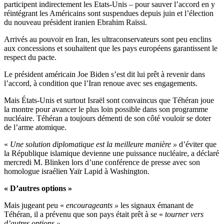
participent indirectement les Etats-Unis – pour sauver l’accord en y
réintégrant les Américains sont suspendues depuis juin et l’élection
du nouveau président iranien Ebrahim Raïssi.
Arrivés au pouvoir en Iran, les ultraconservateurs sont peu enclins
aux concessions et souhaitent que les pays européens garantissent le
respect du pacte.
Le président américain Joe Biden s’est dit lui prêt à revenir dans
l’accord, à condition que l’Iran renoue avec ses engagements.
Mais États-Unis et surtout Israël sont convaincus que Téhéran joue
la montre pour avancer le plus loin possible dans son programme
nucléaire. Téhéran a toujours démenti de son côté vouloir se doter
de l’arme atomique.
«
Une solution diplomatique est la meilleure manière »
d’éviter que
la République islamique devienne une puissance nucléaire, a déclaré
mercredi M. Blinken lors d’une conférence de presse avec son
homologue israélien Yaïr Lapid à Washington.
« D’autres options »
Mais jugeant peu «
encourageants »
les signaux émanant de
Téhéran, il a prévenu que son pays était prêt à se «
tourner vers
d’autres options »
.