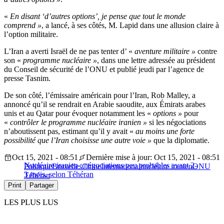
«
En disant ‘d’autres options’, je pense que tout le monde
comprend »
, a lancé, à ses côtés, M. Lapid dans une allusion claire à
l’option militaire.
L’Iran a averti Israël de ne pas tenter d’ «
aventure militaire »
contre
son «
programme nucléaire »
, dans une lettre adressée au président
du Conseil de sécurité de l’ONU et publié jeudi par l’agence de
presse Tasnim.
De son côté, l’émissaire américain pour l’Iran, Rob Malley, a
annoncé qu’il se rendrait en Arabie saoudite, aux Émirats arabes
unis et au Qatar pour évoquer notamment les «
options »
pour
«
contrôler le programme nucléaire iranien »
si les négociations
n’aboutissent pas, estimant qu’il y avait «
au moins une forte
possibilité que l’Iran choisisse une autre voie »
que la diplomatie.
Oct 15, 2021 - 08:51
Dernière mise à jour: Oct 15, 2021 - 08:51
Nucléaire iranien : négociations peu probables avant 2-
Politique
Bruxelles
Chine
International
nucléaire iranien
ONU
3 mois, selon Téhéran
Téhéran
Print
Partager
LES PLUS LUS