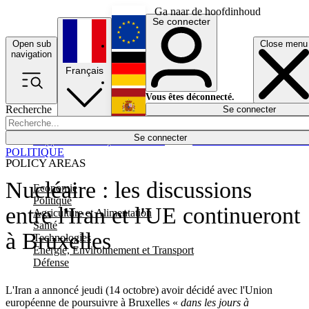
Ga naar de hoofdinhoud
Se connecter
Open sub
Close menu
English
navigation
Français
Deutsch
Vous êtes déconnecté.
Recherche
Se connecter
Español
Lumières éteintes
Se connecter
Rapporteur
Politique
Économie
Newsletters
Evénements
Em
POLITIQUE
POLICY AREAS
Nucléaire : les discussions
Economie
Politique
entre l'Iran et l'UE continueront
Agriculture et Alimentation
Santé
à Bruxelles
Technologies
Energie, Environnement et Transport
Défense
L'Iran a annoncé jeudi (14 octobre) avoir décidé avec l'Union
européenne de poursuivre à Bruxelles «
dans les jours à