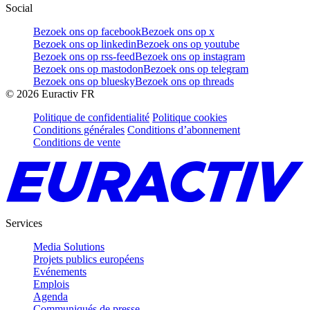
Social
Bezoek ons op facebook
Bezoek ons op x
Bezoek ons op linkedin
Bezoek ons op youtube
Bezoek ons op rss-feed
Bezoek ons op instagram
Bezoek ons op mastodon
Bezoek ons op telegram
Bezoek ons op bluesky
Bezoek ons op threads
©
2026
Euractiv FR
Politique de confidentialité
Politique cookies
Conditions générales
Conditions d’abonnement
Conditions de vente
Services
Media Solutions
Projets publics européens
Evénements
Emplois
Agenda
Communiqués de presse