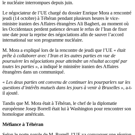
le nucléaire interrompues depuis juin.
Le négociateur de l’UE chargé du dossier Enrique Mora a rencontré
jeudi (14 octobre) à Téhéran pendant plusieurs heures le vice-
ministre iranien des Affaires étrangères Ali Bagheri, au moment où
les Occidentaux perdent patience devant le refus de l’Iran de fixer
une date pour la reprise des négociations afin de sauver l’accord
international sur son programme nucléaire.
M. Mora a expliqué lors de la rencontre de jeudi que l’UE «
était
prête à collaborer avec l’Iran et les autres parties en vue de
poursuivre les négociations pour atteindre un résultat accepté par
toutes les parties »
, a indiqué le ministère iranien des Affaires
étrangères dans un communiqué.
«
Les deux parties ont convenu de continuer les pourparlers sur les
questions d’intérêts mutuels dans les jours à venir à Bruxelles »
, a-t-
il ajouté.
Tandis que M. Mora était à Téhéran, le chef de la diplomatie
européenne Josep Borrell était lui à Washington pour rencontrer son
homologue américain.
Méfiance à Téhéran
Selon le porte-parole de M. Borrell, l’UE va convoquer une réunion