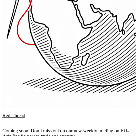
Red Thread
Coming soon: Don’t miss out on our new weekly briefing on EU-