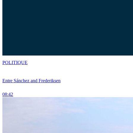
POLITIQUE
Entre Sánchez and Frederiksen
08:42