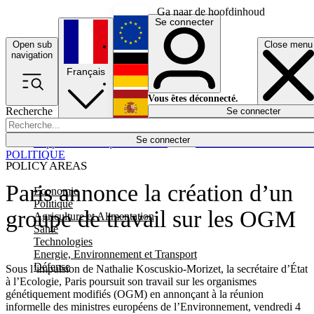
Ga naar de hoofdinhoud
Se connecter
Open sub
Close menu
English
navigation
Français
Deutsch
Vous êtes déconnecté.
Recherche
Se connecter
Español
Lumières éteintes
Se connecter
Rapporteur
Politique
Économie
Newsletters
Evénements
Em
POLITIQUE
POLICY AREAS
Paris annonce la création d’un
Economie
Politique
groupe de travail sur les OGM
Agriculture et Alimentation
Santé
Technologies
Energie, Environnement et Transport
Défense
Sous l’impulsion de Nathalie Koscuskio-Morizet, la secrétaire d’État
à l’Ecologie, Paris poursuit son travail sur les organismes
génétiquement modifiés (OGM) en annonçant à la réunion
informelle des ministres européens de l’Environnement, vendredi 4