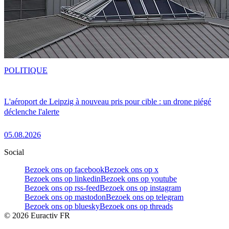
POLITIQUE
L'aéroport de Leipzig à nouveau pris pour cible : un drone piégé
déclenche l'alerte
05.08.2026
Social
Bezoek ons op facebook
Bezoek ons op x
Bezoek ons op linkedin
Bezoek ons op youtube
Bezoek ons op rss-feed
Bezoek ons op instagram
Bezoek ons op mastodon
Bezoek ons op telegram
Bezoek ons op bluesky
Bezoek ons op threads
©
2026
Euractiv FR