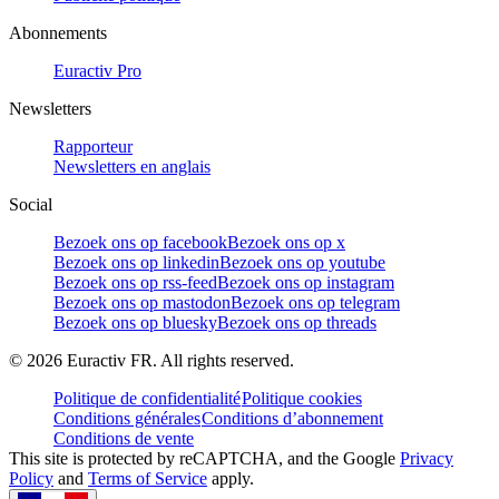
Abonnements
Euractiv Pro
Newsletters
Rapporteur
Newsletters en anglais
Social
Bezoek ons op facebook
Bezoek ons op x
Bezoek ons op linkedin
Bezoek ons op youtube
Bezoek ons op rss-feed
Bezoek ons op instagram
Bezoek ons op mastodon
Bezoek ons op telegram
Bezoek ons op bluesky
Bezoek ons op threads
©
2026
Euractiv FR. All rights reserved.
Politique de confidentialité
Politique cookies
Conditions générales
Conditions d’abonnement
Conditions de vente
This site is protected by reCAPTCHA, and the Google
Privacy
Policy
and
Terms of Service
apply.