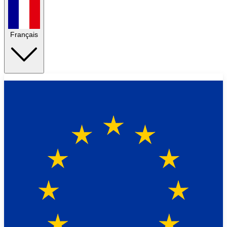
Français