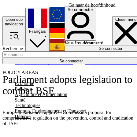
Ga naar de hoofdinhoud
Se connecter
Open sub
Close menu
English
navigation
Français
Deutsch
Vous êtes déconnecté.
Recherche
Se connecter
Español
Lumières éteintes
Se connecter
Rapporteur
Politique
Économie
Newsletters
Evénements
Em
POLICY AREAS
Parliament adopts legislation to
Economie
combat BSE
Politique
Agriculture et Alimentation
Santé
Technologies
Energie, Environnement et Transport
European Parliament approves Commission proposal for
Défense
comprehensive regulation on the prevention, control and eradication
of TSEs